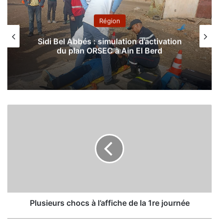
Région
Sidi Bel Abbés : simulation d’activation
du plan ORSEC à Ain El Berd
P
l
u
s
i
e
u
r
s
c
Plusieurs chocs à l’affiche de la 1re journée
h