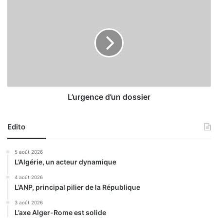
o
L
c
’
s
u
à
r
l
g
’
e
a
n
f
c
f
e
i
d
L’urgence d’un dossier
c
’
h
u
e
Edito
n
d
e
d
5 août 2026
l
o
L’Algérie, un acteur dynamique
a
s
1
s
4 août 2026
L’ANP, principal pilier de la République
r
i
e
e
3 août 2026
j
r
L’axe Alger-Rome est solide
o