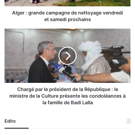
a
n
Alger : grande campagne de nettoyage vendredi
d
et samedi prochains
e
c
C
a
h
m
a
p
r
a
g
g
é
n
p
e
a
d
r
e
l
Chargé par le président de la République : le
e
ministre de la Culture présente les condoléances à
n
p
la famille de Badi Lalla
e
r
t
é
t
s
Edito
o
i
y
d