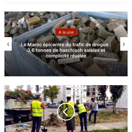
A la une
Le Maroc épicentre du trafic de drogue :
3,6 tonnes de haschisch saisies et
complicité révélée
A
l
g
e
r
:
g
r