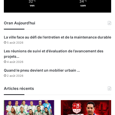
32
34
r
℃
℃
e
ven
sam
o
m
c
i
h
n
Oran Aujourd’hui
a
i
i
s
n
t
La ville face au défi de l’entretien et de la maintenance durable
s
r
5 août 2026
e
d
Les réunions de suivi et d’évaluation de l’avancement des
e
projets…
4 août 2026
l
Quand le pneu devient un mobilier urbain …
a
2 août 2026
C
u
Articles récents
l
t
u
r