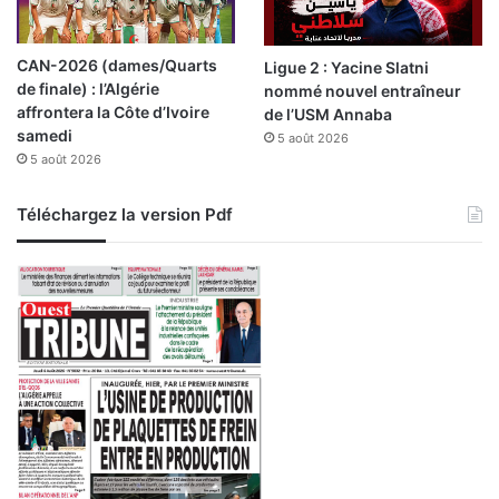
e
p
r
CAN-2026 (dames/Quarts
Ligue 2 : Yacine Slatni
é
de finale) : l’Algérie
nommé nouvel entraîneur
s
affrontera la Côte d’Ivoire
de l’USM Annaba
e
samedi
5 août 2026
n
5 août 2026
t
e
l
Téléchargez la version Pdf
e
s
c
o
n
d
o
l
é
a
n