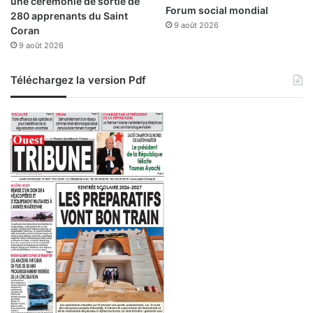
une cérémonie de sortie de
G
Forum social mondial
280 apprenants du Saint
h
9 août 2026
Coran
a
9 août 2026
z
a
Téléchargez la version Pdf