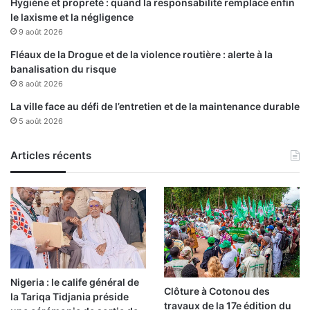
Hygiène et propreté : quand la responsabilité remplace enfin
a
n
le laxisme et la négligence
n
2
9 août 2026
c
4
e
Fléaux de la Drogue et de la violence routière : alerte à la
s
h
banalisation du risque
u
e
8 août 2026
r
u
La ville face au défi de l’entretien et de la maintenance durable
f
r
5 août 2026
o
e
n
s
d
Articles récents
d
e
s
o
u
t
i
e
Nigeria : le calife général de
n
Clôture à Cotonou des
la Tariqa Tidjania préside
à
travaux de la 17e édition du