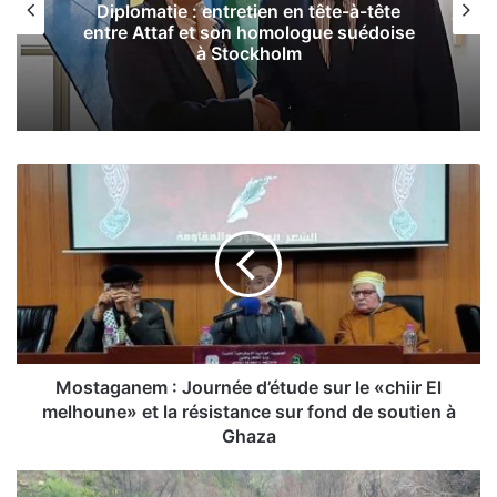
e
Boumerdes : le parti «TAJ» organise
se
une rencontre à l’occasion de la Journée
nationale de la Mémoire
M
o
s
t
a
g
a
n
e
m
Mostaganem : Journée d’étude sur le «chiir El
:
melhoune» et la résistance sur fond de soutien à
J
Ghaza
o
u
A