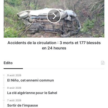
r
c
n
c
é
i
e
d
d
e
’
n
é
t
t
s
u
d
Accidents de la circulation : 3 morts et 177 blessés
d
e
en 24 heures
e
l
s
a
u
c
Edito
r
i
l
r
9 août 2026
e
c
El Niño, cet ennemi commun
«
u
c
l
8 août 2026
h
La clé algérienne pour le Sahel
a
i
t
7 août 2026
i
i
Sortir de l’impasse
r