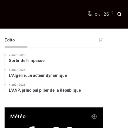
℃
26
Re
Oran
Edito
7 août 2026
Sortir de l’impasse
5 août 2026
L’Algérie, un acteur dynamique
4 août 2026
L’ANP, principal pilier de la République
Météo