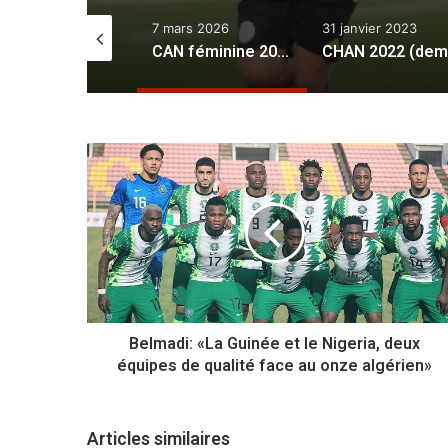
mars 2026
31 janvier 2023
22 avril 2024
CAN féminine 2026 : la sélection algérienne boucle son stage à Alger
CHAN 2022 (demi-finales) : l’Algérie surclasse le Niger (5-0) et file en Finale
B
e
l
m
a
d
i
:
«
Belmadi: «La Guinée et le Nigeria, deux
L
équipes de qualité face au onze algérien»
a
G
u
i
Articles similaires
n