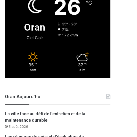
26
℃
Oran
35º - 26º
71%
1.72 km/h
Ciel Clair
35
32
℃
℃
sam
dim
Oran Aujourd’hui
La ville face au défi de l’entretien et de la
maintenance durable
5 août 2026
Les réunions de suivi et d’évaluation de