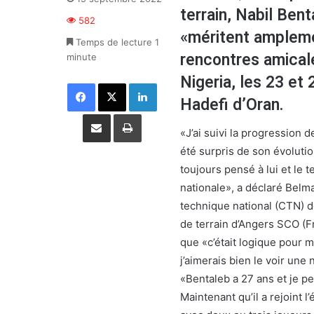
terrain, Nabil Be
582
«méritent ampleme
Temps de lecture 1
rencontres amical
minute
Nigeria, les 23 et
Facebook
X
Linkedin
Hadefi d’Oran.
Partager par email
Imprimer
«J’ai suivi la progression 
été surpris de son évolutio
toujours pensé à lui et le 
nationale», a déclaré Belm
technique national (CTN) d
de terrain d’Angers SCO (Fr
que «c’était logique pour mo
j’aimerais bien le voir une 
«Bentaleb a 27 ans et je p
Maintenant qu’il a rejoint l’