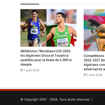
é
e
e
t
l
e
N
i
g
e
Athlétisme / Mondiaux U20-2026 :
r
les Algériens Dissa et Touahria
Compétitions 
i
qualifiés pour la finale du 3.000 m
2026-2027 (tir
a
steeple
algériens con
adversaires a
,
7 août 2026
d
7 août 2026
e
u
x
é
q
© Copyright 2007 - 2026, Tous droits réservés |
u