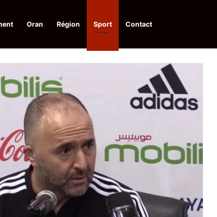
ment
Oran
Région
Sport
Contact
inancières aux dénonciateurs de trafiquants