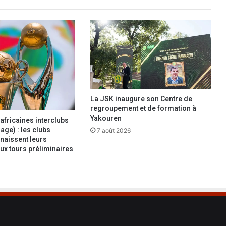
t
i
n
u
e
,
l
e
c
La JSK inaugure son Centre de
o
regroupement et de formation à
a
Yakouren
africaines interclubs
c
age) : les clubs
7 août 2026
h
naissent leurs
ux tours préliminaires
B
e
l
a
t
o
u
i