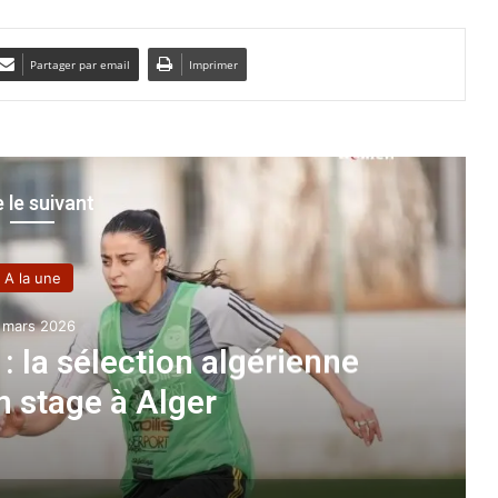
Partager par email
Imprimer
e le suivant
A la une
 janvier 2023
s) : l’Algérie surclasse le
et file en Finale