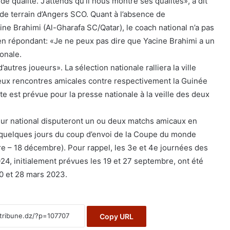
de qualité. J’attends qu’il nous montre ses qualités», a dit
 de terrain d’Angers SCO. Quant à l’absence de
acine Brahimi (Al-Gharafa SC/Qatar), le coach national n’a pas
, en répondant: «Je ne peux pas dire que Yacine Brahimi a un
onale.
d’autres joueurs». La sélection nationale ralliera la ville
eux rencontres amicales contre respectivement la Guinée
te est prévue pour la presse nationale à la veille des deux
eur national disputeront un ou deux matchs amicaux en
 quelques jours du coup d’envoi de la Coupe du monde
e – 18 décembre). Pour rappel, les 3e et 4e journées des
24, initialement prévues les 19 et 27 septembre, ont été
0 et 28 mars 2023.
Copy URL