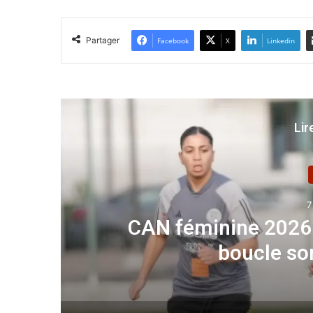
Partager
Facebook
X
Linkedin
Lir
31
CHAN 2022 (demi-finale
Niger (5-0) 