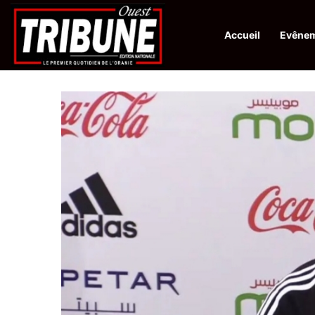
Accueil
Evêne
Infos en Direct:
Lutte contre les drogues : octroi de récompenses f