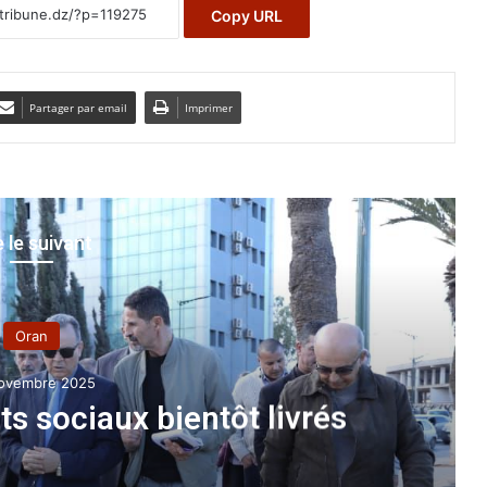
Copy URL
Partager par email
Imprimer
e le suivant
Oran
ovembre 2025
s sociaux bientôt livrés