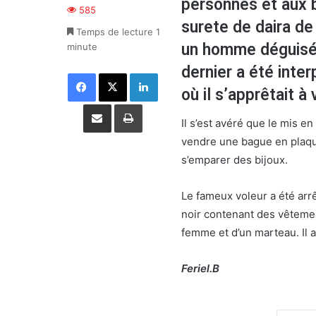
personnes et aux b
585
surete de daira de 
Temps de lecture 1
un homme déguisé 
minute
dernier a été inter
Facebook
X
Linkedin
où il s’apprêtait à
Partager par email
Imprimer
Il s’est avéré que le mis e
vendre une bague en plaqué 
s’emparer des bijoux.
Le fameux voleur a été arrê
noir contenant des vêtemen
femme et d’un marteau. Il a
Feriel.B