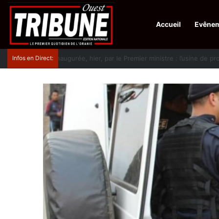
Accueil
Evêne
Infos en Direct:
Protection de la ville sainte d’El-Qods : l’Algérie ap