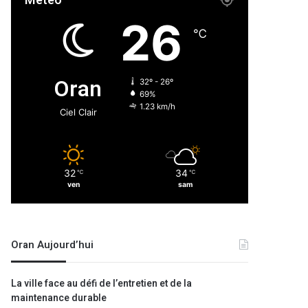
Météo
26
℃
Oran
32º - 26º
69%
1.23 km/h
Ciel Clair
32
34
℃
℃
ven
sam
Oran Aujourd’hui
La ville face au défi de l’entretien et de la
maintenance durable