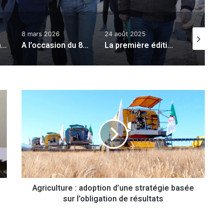
8 mars 2026
24 août 2025
25 novem
Salon international de l’agroalimentaire : plus de 70 exposants réunis à Oran
A l’occasion du 8 Mars : le wali Ouchane rend hommage aux femmes d’Oran
La première édition des «Spectacles Humoristiques d’Oran» au cinéma Es-Sâada du 25 au 29 août
A
g
r
i
c
u
l
t
u
Agriculture : adoption d’une stratégie basée
r
sur l’obligation de résultats
e
:
a