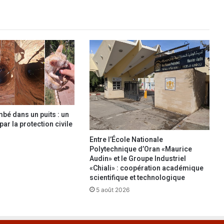
d
o
p
t
i
o
n
d
’
u
mbé dans un puits : un
n
ar la protection civile
e
s
Entre l’École Nationale
t
Polytechnique d’Oran «Maurice
r
Audin» et le Groupe Industriel
«Chiali» : coopération académique
a
scientifique et technologique
t
é
5 août 2026
g
i
e