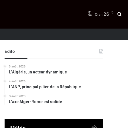
℃
26
Re
Oran
Edito
5 août 2026
L’Algérie, un acteur dynamique
4 août 2026
L’ANP, principal pilier de la République
3 août 2026
L’axe Alger-Rome est solide