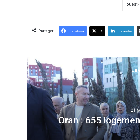
Partager
Facebook
X
Linkedin
Lir
21 n
Oran : 655 logement
a