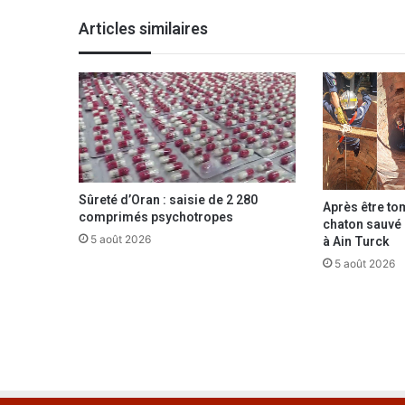
a
Articles similaires
r
r
ê
t
é
a
v
e
c
Sûreté d’Oran : saisie de 2 280
Après être to
1
comprimés psychotropes
chaton sauvé p
0
à Ain Turck
5 août 2026
0
5 août 2026
c
o
m
p
r
i
m
é