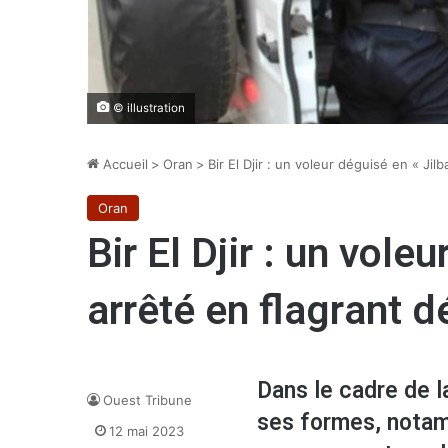
© illustration
Accueil
>
Oran
>
Bir El Djir : un voleur déguisé en « Jil
Oran
Bir El Djir : un vole
arrêté en flagrant d
Dans le cadre de la
Ouest Tribune
ses formes, notam
12 mai 2023