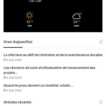
Ciel Clair
s
o
f
c
l
è
a
s
32
34
m
℃
℃
d
ven
sam
m
e
e
l
s
'
Oran Aujourd’hui
à
a
T
n
i
c
La ville face au défi de l’entretien et de la maintenance durable
k
i
5 août 2026
j
e
d
n
Les réunions de suivi et d’évaluation de l’avancement des
a
w
projets…
a
4 août 2026
l
Quand le pneu devient un mobilier urbain …
i
2 août 2026
d
e
Articles récents
T