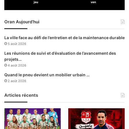
jeu
ven
c
a
œ
r
u
c
Oran Aujourd’hui
r
h
s
é
o
La ville face au défi de l’entretien et de la maintenance durable
l
5 août 2026
o
g
Les réunions de suivi et d’évaluation de l’avancement des
i
projets…
q
4 août 2026
u
Quand le pneu devient un mobilier urbain …
e
2 août 2026
"
P
Articles récents
o
r
t
u
s
M