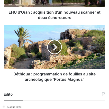
a
n
:
EHU d’Oran : acquisition d’un nouveau scanner et
a
deux écho-cœurs
c
q
B
u
é
i
t
s
h
i
i
t
o
i
u
o
a
n
:
d
p
Béthioua : programmation de fouilles au site
’
r
archéologique "Portus Magnus"
u
o
n
g
n
r
Edito
o
a
u
m
5 août 2026
v