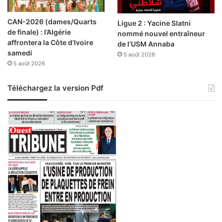
a
g
CAN-2026 (dames/Quarts
Ligue 2 : Yacine Slatni
n
de finale) : l’Algérie
nommé nouvel entraîneur
u
affrontera la Côte d’Ivoire
de l’USM Annaba
s
samedi
5 août 2026
"
5 août 2026
Téléchargez la version Pdf