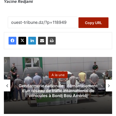
Yacine Redjami
Copy URL
A la une
Gendarmerie nationale : démantèlement
d’un réseau de trafic international de
véhicules à Bordj Bou Arréridj