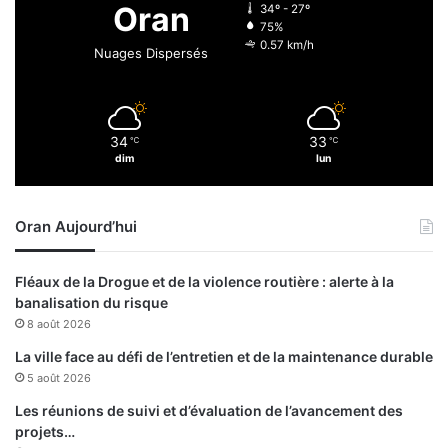
Oran
34º - 27º
e
75%
a
0.57 km/h
Nuages Dispersés
u
C
o
n
34
33
℃
℃
g
dim
lun
o
(
1
Oran Aujourd’hui
-
1
)
Fléaux de la Drogue et de la violence routière : alerte à la
e
banalisation du risque
t
8 août 2026
f
i
La ville face au défi de l’entretien et de la maintenance durable
l
5 août 2026
e
Les réunions de suivi et d’évaluation de l’avancement des
e
projets…
n