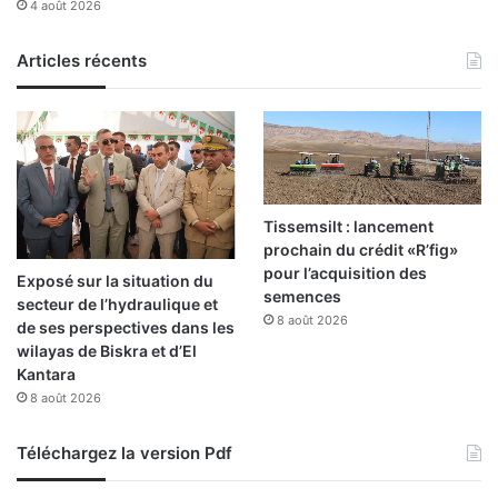
4 août 2026
q
u
a
Articles récents
r
t
s
d
e
f
i
Tissemsilt : lancement
n
prochain du crédit «R’fig»
a
pour l’acquisition des
Exposé sur la situation du
l
semences
secteur de l’hydraulique et
e
8 août 2026
de ses perspectives dans les
wilayas de Biskra et d’El
Kantara
8 août 2026
Téléchargez la version Pdf