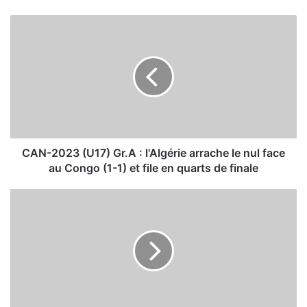
C
A
N
-
2
0
2
3
(
U
CAN-2023 (U17) Gr.A : l'Algérie arrache le nul face
1
au Congo (1-1) et file en quarts de finale
7
)
L
G
e
r
N
.
a
A
r
:
c
l
o
'
-