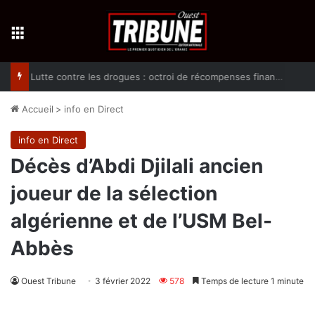
Menu
Lutte contre les drogues : octroi de récompenses financières aux dénonciateurs de trafiquants
Accueil
>
info en Direct
info en Direct
Décès d’Abdi Djilali ancien
joueur de la sélection
algérienne et de l’USM Bel-
Abbès
Ouest Tribune
3 février 2022
578
Temps de lecture 1 minute