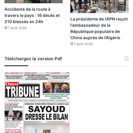
g
Accidents de la route à
n
travers le pays : 16 décès et
e
La présidente de l’APN reçoit
210 blessés en 24h
m
l’ambassadeur de la
7 août 2026
e
République populaire de
n
Chine auprès de l’Algérie
t
7 août 2026
Téléchargez la version Pdf