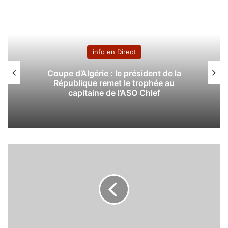
info en Direct
Coupe d’Algérie : le président de la
République remet le trophée au
capitaine de l’ASO Chlef
C
o
r
o
n
a
v
i