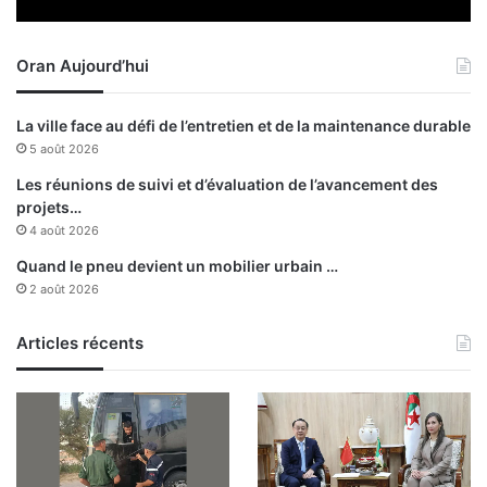
r
l
e
Oran Aujourd’hui
s
t
r
La ville face au défi de l’entretien et de la maintenance durable
o
5 août 2026
i
s
Les réunions de suivi et d’évaluation de l’avancement des
c
projets…
y
4 août 2026
c
Quand le pneu devient un mobilier urbain …
l
2 août 2026
e
s
Articles récents
d
'
e
n
s
e
i