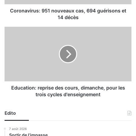
r
u
Coronavirus: 951 nouveaux cas, 694 guérisons et
s
14 décès
:
9
E
5
d
1
u
n
c
o
a
u
t
v
i
e
o
a
n
u
:
Education: reprise des cours, dimanche, pour les
x
r
trois cycles d'enseignement
c
e
a
p
s
r
Edito
,
i
6
s
7 août 2026
9
e
Sortir de l’impasse