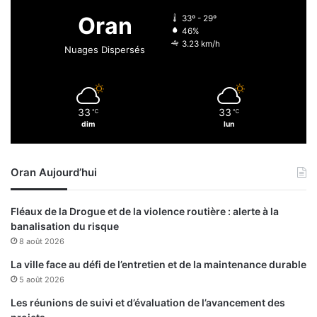
3
Oran
33º - 29º
g
46%
u
3.23 km/h
Nuages Dispersés
é
r
i
s
33
33
℃
℃
o
dim
lun
n
s
e
Oran Aujourd’hui
t
1
8
Fléaux de la Drogue et de la violence routière : alerte à la
d
banalisation du risque
é
8 août 2026
c
è
La ville face au défi de l’entretien et de la maintenance durable
s
5 août 2026
Les réunions de suivi et d’évaluation de l’avancement des