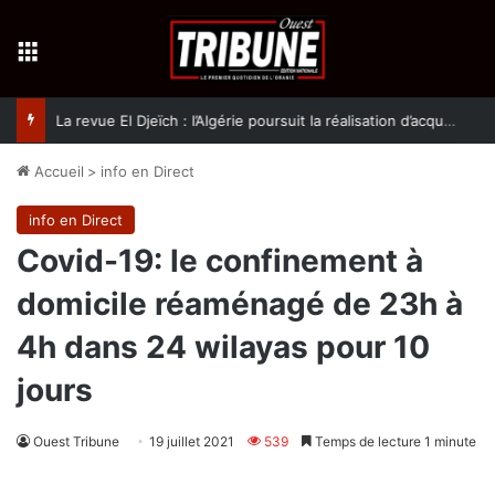
Menu
La revue El Djeïch : l’Algérie poursuit la réalisation d’acquis qualitatifs et historiques dans un climat de sécurité et de stabilité
Accueil
>
info en Direct
info en Direct
Covid-19: le confinement à
domicile réaménagé de 23h à
4h dans 24 wilayas pour 10
jours
Ouest Tribune
19 juillet 2021
539
Temps de lecture 1 minute