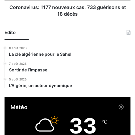
d
r
h
u
Coronavirus: 1177 nouveaux cas, 733 guérisons et
a
s
18 décès
:
1
1
Edito
7
7
8 août 2026
n
La clé algérienne pour le Sahel
o
u
7 août 2026
Sortir de l’impasse
v
e
5 août 2026
a
L’Algérie, un acteur dynamique
u
x
c
Météo
a
s
33
,
℃
7
3