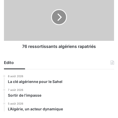
é
6
s
r
s
e
u
s
r
s
l
o
a
r
M
t
e
i
76 ressortissants algériens rapatriés
k
s
e
s
r
Edito
a
r
n
a
t
8 août 2026
s
La clé algérienne pour le Sahel
a
l
7 août 2026
Sortir de l’impasse
g
é
5 août 2026
r
L’Algérie, un acteur dynamique
i
e