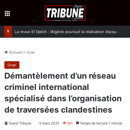
Menu
La revue El Djeïch : l’Algérie poursuit la réalisation d’acquis qualitatifs et historiques dans un climat de sécurité et de stabilité
Accueil
>
Oran
Oran
Démantèlement d’un réseau
criminel international
spécialisé dans l’organisation
de traversées clandestines
Ouest Tribune
5 mars 2022
561
Temps de lecture 1 minute