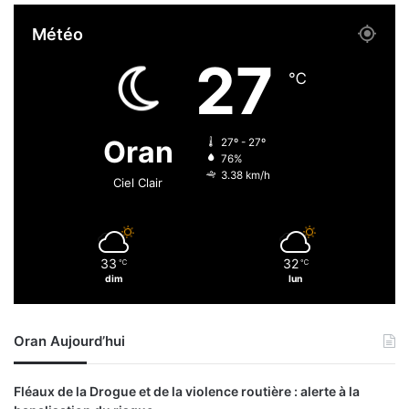
n
Météo
s
r
27
a
℃
p
a
t
Oran
27º - 27º
r
76%
i
3.38 km/h
Ciel Clair
é
s
33
32
℃
℃
dim
lun
Oran Aujourd’hui
Fléaux de la Drogue et de la violence routière : alerte à la