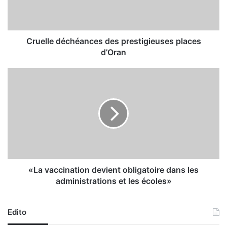
e
d
é
c
Cruelle déchéances des prestigieuses places
h
d’Oran
é
a
«
n
L
c
a
e
v
s
a
d
c
e
c
s
i
p
n
r
a
«La vaccination devient obligatoire dans les
e
t
administrations et les écoles»
s
i
t
o
i
n
Edito
g
d