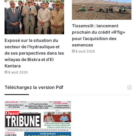
s
é
c
o
Tissemsilt : lancement
l
prochain du crédit «R’fig»
e
pour l’acquisition des
Exposé sur la situation du
s
semences
secteur de l’hydraulique et
»
8 août 2026
de ses perspectives dans les
wilayas de Biskra et d’El
Kantara
8 août 2026
Téléchargez la version Pdf