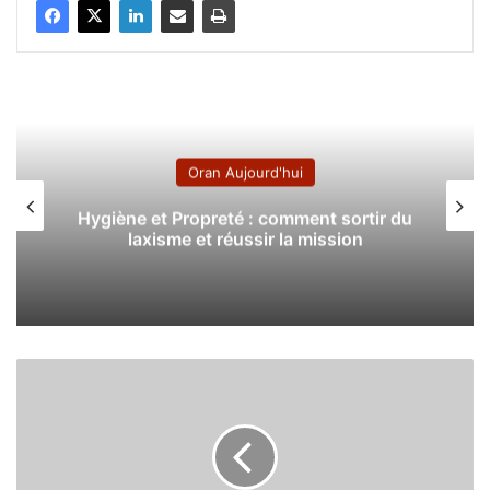
Oran Aujourd'hui
Hygiène et Propreté : comment sortir du
laxisme et réussir la mission
C
r
u
e
l
l