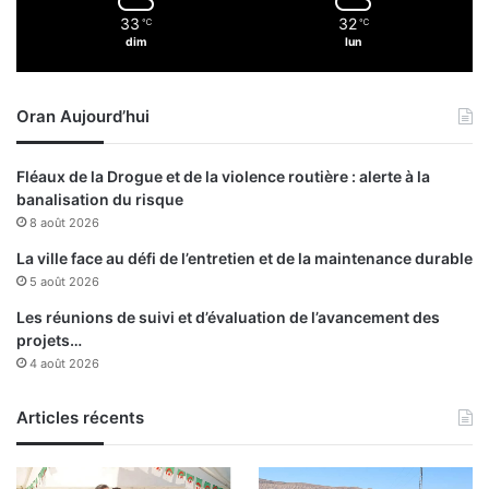
l
33
32
℃
℃
e
dim
lun
s
a
d
Oran Aujourd’hui
m
i
n
Fléaux de la Drogue et de la violence routière : alerte à la
i
banalisation du risque
s
8 août 2026
t
r
La ville face au défi de l’entretien et de la maintenance durable
a
5 août 2026
t
Les réunions de suivi et d’évaluation de l’avancement des
i
projets…
o
4 août 2026
n
s
Articles récents
e
t
l
e