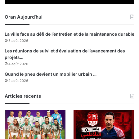
e
s
Oran Aujourd’hui
c
h
a
La ville face au défi de l’entretien et de la maintenance durable
u
5 août 2026
s
s
Les réunions de suivi et d’évaluation de l’avancement des
é
projets…
e
4 août 2026
s
Quand le pneu devient un mobilier urbain …
2 août 2026
Articles récents