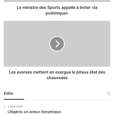
r
e
Le ministre des Sports appelle à éviter «la
d
polémique»
e
s
L
S
e
p
s
o
a
r
v
t
e
s
r
a
s
p
e
p
s
Les averses mettent en exergue le piteux état des
e
m
chaussées
l
e
l
t
e
t
Edito
à
e
é
n
5 août 2026
v
t
L’Algérie, un acteur dynamique
i