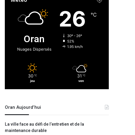
Météo
26
℃
Oran
30º - 26º
52%
1.95 km/h
Nuages Dispersés
30
31
℃
℃
jeu
ven
Oran Aujourd’hui
La ville face au défi de l’entretien et de la
maintenance durable