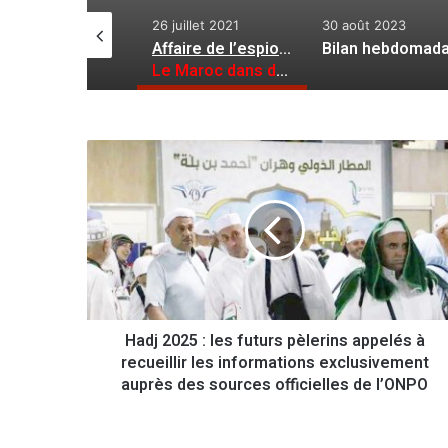
 mai 2025
26 juillet 2021
30 août 2023
Dénonçant les ingérences étrangères : l’Algérie appelle les Libyens au dialogue
Affaire de l’espionnage par le logiciel Pegasus
Le Maroc dans de sales draps
H
a
d
j
2
0
2
5
:
Hadj 2025 : les futurs pèlerins appelés à
l
recueillir les informations exclusivement
e
s
auprès des sources officielles de l’ONPO
f
u
t