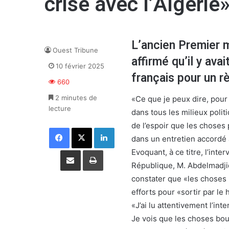
crise avec l’Algérie
L’ancien Premier m
Ouest Tribune
affirmé qu’il y ava
10 février 2025
français pour un r
660
2 minutes de
«Ce que je peux dire, pou
lecture
dans tous les milieux polit
de l’espoir que les choses
Facebook
X
Linkedin
dans un entretien accordé 
Partager par email
Imprimer
Evoquant, à ce titre, l’int
République, M. Abdelmadjid 
constater que «les choses 
efforts pour «sortir par le h
«J’ai lu attentivement l’in
Je vois que les choses boug