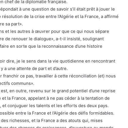
en chef de la diplomatie française.
pondait à une question de savoir s’il était prêt à jouer le
ésolution de la crise entre l’Algérie et la France, a affirmé
re sa part».
s et les autres à œuvrer pour que ce qui nous sépare
e de renouer le dialogue», a-t-il insisté, soulignant
faire en sorte que la reconnaissance d’une histoire
voir dire, je le sens dans la vie quotidienne en rencontrant
) y a une attente de part et d’autre.
franchir ce pas, travailler à cette réconciliation (et) nous
jectifs communs».
 est, en outre, revenu sur le grand potentiel d’une reprise
e et la France, appelant à ne pas céder à la tentation de
 et conjuguer les talents et les efforts des deux pays.
possible entre la France et l’Algérie des défis formidables.
t des richesses, et la France a des atouts qui, mises
tuer des chances de croissances, d’ouverture au monde.