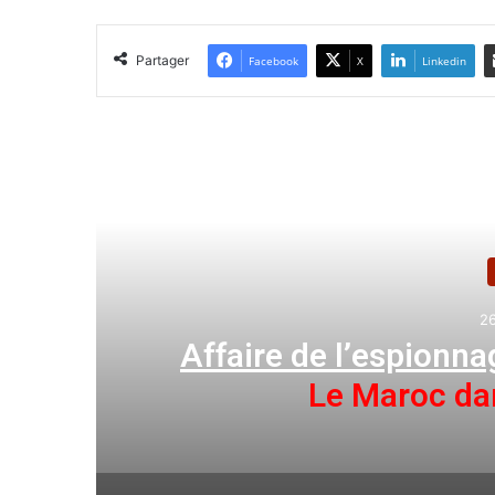
Partager
Facebook
X
Linkedin
Lir
26
ie
Affaire de l’espionna
Le Maroc da