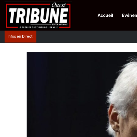
Accueil
Evêne
Infos en Direct:
Protection de la ville sainte d’El-Qods : l’Algérie ap