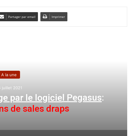
Partager par email
Imprimer
e le suivant
A la une
 juillet 2021
ge par le logiciel Pegasus
:
ns de sales draps