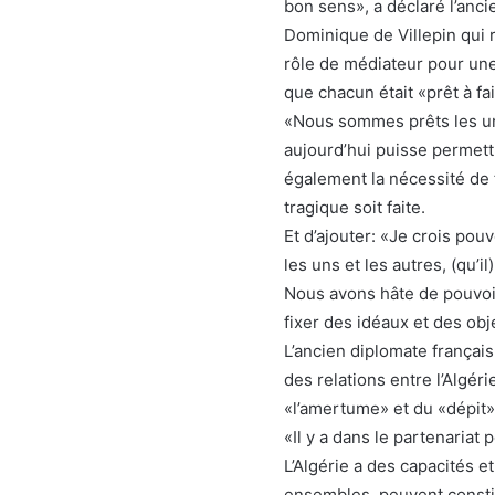
bon sens», a déclaré l’anci
Dominique de Villepin qui ré
rôle de médiateur pour une r
que chacun était «prêt à fai
«Nous sommes prêts les un
aujourd’hui puisse permettr
également la nécessité de 
tragique soit faite.
Et d’ajouter: «Je crois pou
les uns et les autres, (qu’il
Nous avons hâte de pouvoir 
fixer des idéaux et des ob
L’ancien diplomate français
des relations entre l’Algéri
«l’amertume» et du «dépit»,
«Il y a dans le partenariat 
L’Algérie a des capacités e
ensembles, peuvent consti