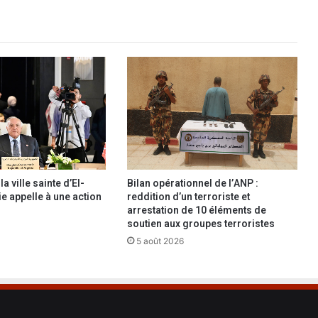
a
r
m
o
i
t
i
é
d
e
s
m
a ville sainte d’El-
Bilan opérationnel de l’ANP :
e
ie appelle à une action
reddition d’un terroriste et
m
arrestation de 10 éléments de
b
soutien aux groupes terroristes
r
5 août 2026
e
s
d
u
C