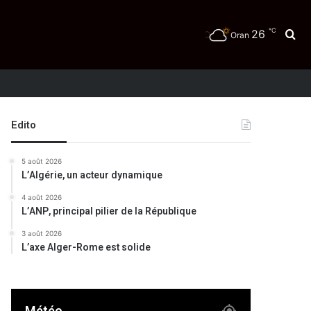
℃
26
Re
Oran
Edito
5 août 2026
L’Algérie, un acteur dynamique
4 août 2026
L’ANP, principal pilier de la République
3 août 2026
L’axe Alger-Rome est solide