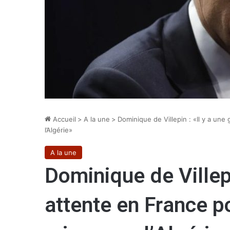
Accueil
>
A la une
>
Dominique de Villepin : «Il y a un
l’Algérie»
A la une
Dominique de Villepi
attente en France p