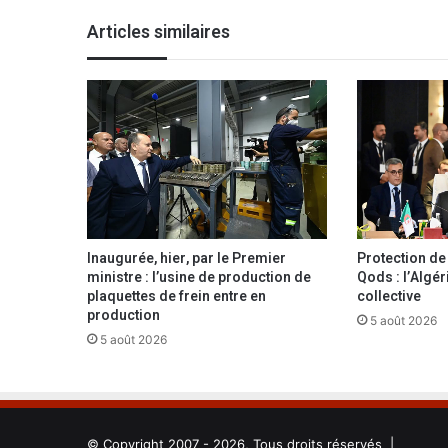
u
Articles similaires
r
s
p
è
l
e
r
i
n
s
a
Inaugurée, hier, par le Premier
Protection de l
p
ministre : l’usine de production de
Qods : l’Algér
p
plaquettes de frein entre en
collective
e
production
5 août 2026
l
5 août 2026
é
s
à
r
e
© Copyright 2007 - 2026, Tous droits réservés |