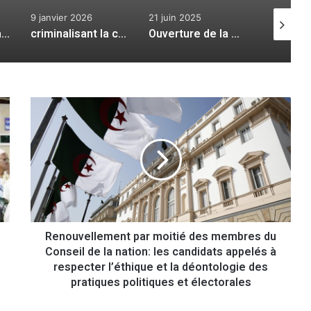
9 janvier 2026
21 juin 2025
14 juillet 
Bilan hebdomadaire de l’ANP : deux éléments de soutien aux groupes et 31 narcotrafiquants arrêtés
:
criminalisant la colonisation française en Algérie : le ministre des Moudjahidine auditionné au Conseil de la nation
Ouverture de la manifestation «Alger capitale de la culture Hassaniya 2025» à Alger
R
e
n
o
u
v
e
l
l
Renouvellement par moitié des membres du
e
Conseil de la nation: les candidats appelés à
m
e
respecter l’éthique et la déontologie des
n
pratiques politiques et électorales
t
p