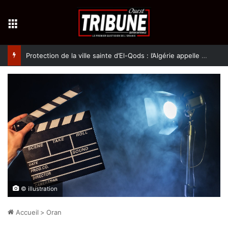
Menu
Protection de la ville sainte d’El-Qods : l’Algérie appelle à une action collective
© illustration
Accueil
>
Oran