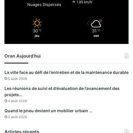
.
m
1.95 km/h
Nuages Dispersés
e
s
»
30
31
℃
℃
jeu
ven
Oran Aujourd’hui
La ville face au défi de l’entretien et de la maintenance durable
5 août 2026
Les réunions de suivi et d’évaluation de l’avancement des
projets…
4 août 2026
Quand le pneu devient un mobilier urbain …
2 août 2026
Articles récents