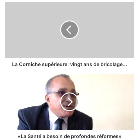
L
a
C
o
r
n
i
c
h
e
La Corniche supérieure: vingt ans de bricolage...
s
u
«
p
L
é
a
r
S
i
a
e
n
u
t
r
é
e
a
:
b
«La Santé a besoin de profondes réformes»