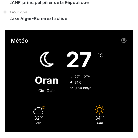
g
L’ANP, principal pilier de la République
r
u
!
3 août 2026
é
L’axe Alger-Rome est solide
r
i
s
Météo
o
n
27
s
℃
e
t
4
Oran
27º - 27º
d
61%
é
0.54 km/h
Ciel Clair
c
è
s
32
34
℃
℃
ven
sam