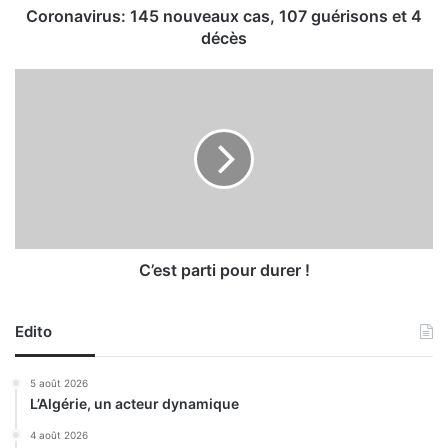
u
Coronavirus: 145 nouveaux cas, 107 guérisons et 4
s
décès
:
1
C
4
’
5
e
n
s
o
t
u
p
v
a
e
r
a
t
u
i
C’est parti pour durer !
x
p
c
o
a
Edito
u
s
r
,
d
5 août 2026
1
u
L’Algérie, un acteur dynamique
0
r
7
e
4 août 2026