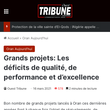
Menu
Protection de la ville sainte d’El-Qods : l’Algérie appelle à une action collective
Accueil
>
Oran Aujourd'hui
Oran Aujourd'hui
Grands projets: Les
déficits de qualité, de
performance et d’excellence
Ouest Tribune
16 mars 2021
578
2 minutes de lecture
Bon nombre de grands projets lancés à Oran ces dernières
années font à chaque fois l’objet de réajustements, de