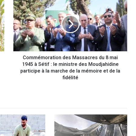
o
m
m
é
m
o
r
a
Commémoration des Massacres du 8 mai
t
1945 à Sétif : le ministre des Moudjahidine
i
o
participe à la marche de la mémoire et de la
n
fidélité
d
e
s
M
a
s
s
a
c