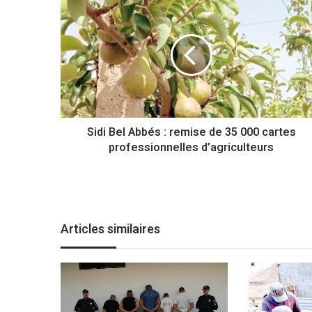
i
d
i
B
e
l
A
b
Sidi Bel Abbés : remise de 35 000 cartes
b
professionnelles d’agriculteurs
é
s
:
r
e
m
Articles similaires
i
s
e
d
e
3