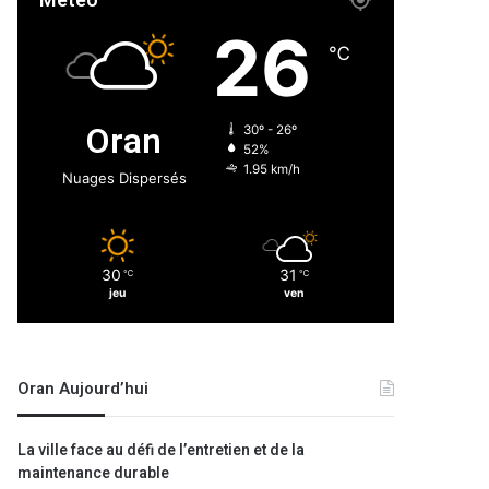
Météo
26
℃
Oran
30º - 26º
52%
1.95 km/h
Nuages Dispersés
30
31
℃
℃
jeu
ven
Oran Aujourd’hui
La ville face au défi de l’entretien et de la
maintenance durable