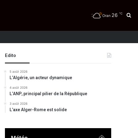
℃
26
Re
Oran
Edito
5 août 2026
L’Algérie, un acteur dynamique
4 août 2026
L’ANP, principal pilier de la République
3 août 2026
L’axe Alger-Rome est solide