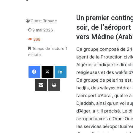
Un premier conting
Ouest Tribune
soir, de l’aéropor
9 mai 2026
vers Médine (Arabi
368
Temps de lecture 1
Ce groupe composé de 249
minute
agent de la Protection civi
Algérie, a indiqué le direct
Facebook
X
Linkedin
religieuses et des wakfs d
Partager par email
Imprimer
Ce groupe de pèlerins est l
hadjis, des wilayas d’Adra
l’aéroport d’Adrar, quatre 
Djeddah, ainsi qu’un vol s
d’Alger, a-t-il précisé. Le 
aéroportuaires d’Oran-Oues
les services aéroportuaires