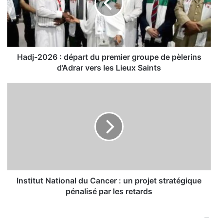
-
2
0
2
6
:
Hadj-2026 : départ du premier groupe de pèlerins
d
d’Adrar vers les Lieux Saints
é
p
I
a
n
r
s
t
t
d
i
u
t
p
u
r
t
e
N
m
a
Institut National du Cancer : un projet stratégique
i
t
pénalisé par les retards
e
i
r
o