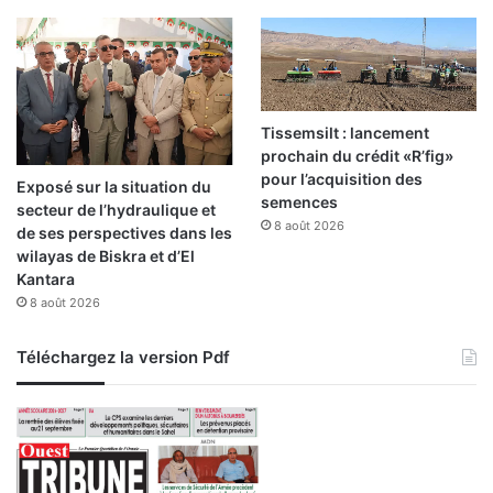
e
s
r
e
t
a
Tissemsilt : lancement
r
prochain du crédit «R’fig»
d
pour l’acquisition des
Exposé sur la situation du
s
semences
secteur de l’hydraulique et
8 août 2026
de ses perspectives dans les
wilayas de Biskra et d’El
Kantara
8 août 2026
Téléchargez la version Pdf