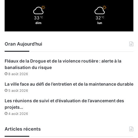
r
r
v
a
33
32
e
℃
℃
t
dim
lun
r
é
s
g
l
i
Oran Aujourd’hui
e
q
s
u
L
e
Fléaux de la Drogue et de la violence routière : alerte à la
i
p
banalisation du risque
e
é
8 août 2026
u
n
x
a
La ville face au défi de l’entretien et de la maintenance durable
S
l
5 août 2026
a
i
Les réunions de suivi et d’évaluation de l’avancement des
i
s
projets…
n
é
4 août 2026
t
p
s
a
Articles récents
r
l