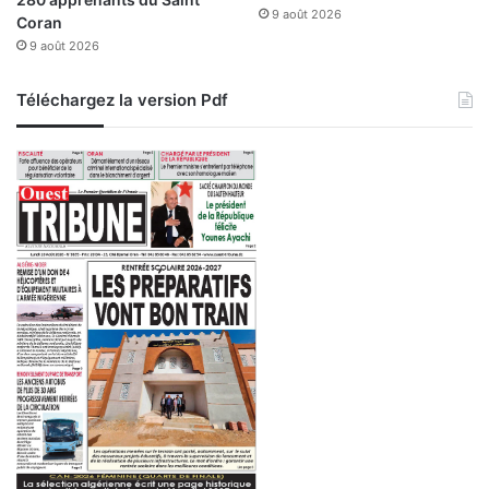
o
9 août 2026
Coran
n
9 août 2026
-
C
i
Téléchargez la version Pdf
t
o
y
e
n
p
o
u
r
a
m
é
l
i
o
r
e