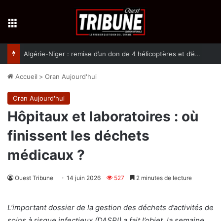
Menu
Algérie-Niger : remise d’un don de 4 hélicoptères et d’équipement militaires à l’armée nigérienne
Accueil
>
Oran Aujourd'hui
Oran Aujourd'hui
Hôpitaux et laboratoires : où
finissent les déchets
médicaux ?
Ouest Tribune
14 juin 2026
527
2 minutes de lecture
L’important dossier de la gestion des déchets d’activités de
soins à risque infectieux (DASRI) a fait l’objet, la semaine