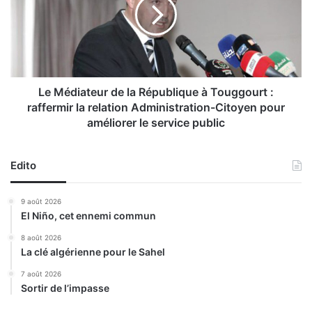
g
é
e
d
a
i
n
a
t
t
e
e
o
u
Le Médiateur de la République à Touggourt :
p
r
raffermir la relation Administration-Citoyen pour
é
d
améliorer le service public
r
e
a
l
t
a
Edito
i
R
o
é
9 août 2026
n
p
El Niño, cet ennemi commun
d
u
e
b
8 août 2026
s
l
La clé algérienne pour le Sahel
é
i
7 août 2026
d
q
Sortir de l’impasse
u
u
c
e