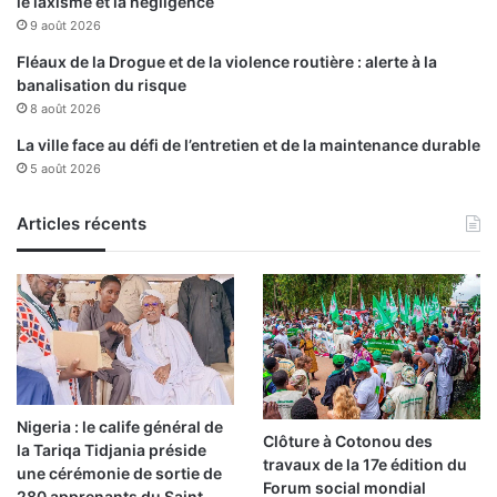
le laxisme et la négligence
a
9 août 2026
r
e
Fléaux de la Drogue et de la violence routière : alerte à la
l
banalisation du risque
a
8 août 2026
t
La ville face au défi de l’entretien et de la maintenance durable
i
5 août 2026
o
n
A
Articles récents
d
m
i
n
i
s
t
r
Nigeria : le calife général de
a
Clôture à Cotonou des
la Tariqa Tidjania préside
t
travaux de la 17e édition du
une cérémonie de sortie de
i
Forum social mondial
280 apprenants du Saint