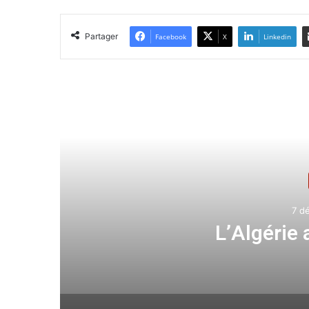
Partager
Facebook
X
Linkedin
Lir
7 d
L’Algérie 