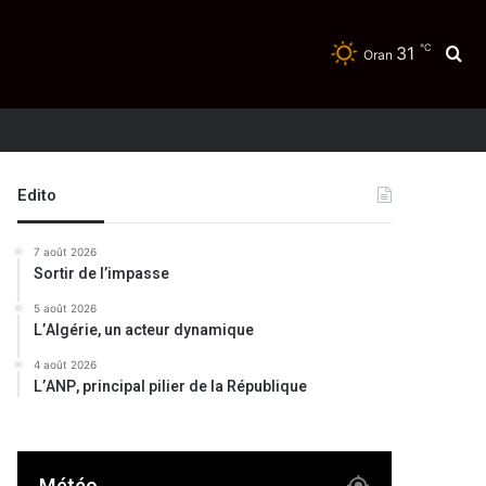
℃
31
Re
Oran
Edito
7 août 2026
Sortir de l’impasse
5 août 2026
L’Algérie, un acteur dynamique
4 août 2026
L’ANP, principal pilier de la République