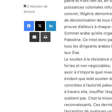
patrie et n’ont rien dit, en
2 minutes de
puissances coloniales refus
lecture
concret, l’Algérie démontr
de décolonisation de tous l
Facebook
X
Linkedin
prouve d’ailleurs à chaque 
Partager par email
Imprimer
Sommet arabe qu’elle organ
Palestine. Ce n’est donc pa
tous les dirigeants arabes l
leur État.
Le soutien à la résistance 
fortes et non négociables, 
avoir à n’importe quel nivea
évident que ledit soutien d
concrètes à l’autorité pal
à travers elle, insuffler l’
oublient pas. C’est la missi
reconnaissants. Ces dernie
l’exception de quelques uns