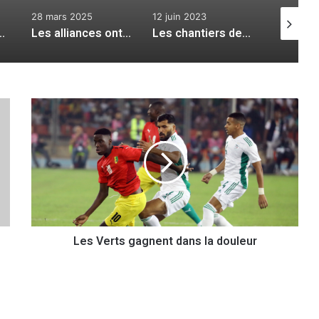
28 mars 2025
12 juin 2023
20 mars 
 sens de la liberté
Les alliances ont bien changé
Les chantiers de l’été
L
e
s
V
e
r
t
s
g
Les Verts gagnent dans la douleur
a
g
n
e
n
t