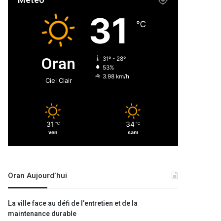
Météo
31
℃
Oran
31º - 28º
53%
3.98 km/h
Ciel Clair
31
34
℃
℃
ven
sam
Oran Aujourd’hui
La ville face au défi de l’entretien et de la
maintenance durable