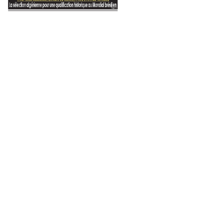
2022
15 novembre 2025
24 octobre 2022
Le «gentil» loup qui cache la meute
L’Algérie et le dérèglement climatique
La créativité en économie