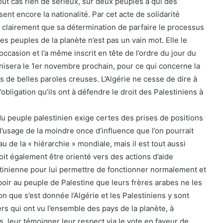
 tout cas rien de sérieux, sur deux peuples à qui des
ent encore la nationalité. Par cet acte de solidarité
e clairement que sa détermination de parfaire le processus
es peuples de la planète n’est pas un vain mot. Elle le
occasion et l’a même inscrit en tête de l’ordre du jour du
isera le 1er novembre prochain, pour ce qui concerne la
s de belles paroles creuses. L’Algérie ne cesse de dire à
’obligation qu’ils ont à défendre le droit des Palestiniens à
du peuple palestinien exige certes des prises de positions
l’usage de la moindre once d’influence que l’on pourrait
u de la « hiérarchie » mondiale, mais il est tout aussi
oit également être orienté vers des actions d’aide
estinienne pour lui permettre de fonctionner normalement et
espoir au peuple de Palestine que leurs frères arabes ne les
on que s’est donnée l’Algérie et les Palestiniens y sont
rs qui ont vu l’ensemble des pays de la planète, à
, leur témoigner leur respect via le vote en faveur de