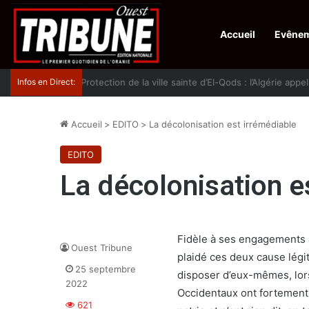
Accueil
Evêne
Infos en Direct:
Protection de la ville sainte d’El-Qods : l’Algérie ap
Accueil
>
EDITO
>
La décolonisation est irrémédiable
EDITO
La décolonisation e
Fidèle à ses engagements a
Ouest Tribune
plaidé ces deux cause légi
25 septembre
disposer d’eux-mêmes, lors
2022
Occidentaux ont fortement 
621