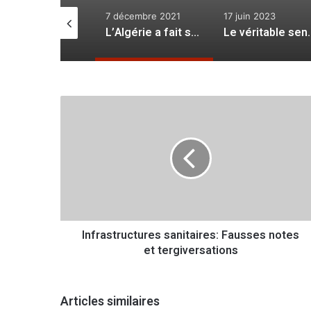
 octobre 2022
7 décembre 2021
17 juin 2023
Une reprise en main salutaire
L’Algérie a fait son choix
Le véritable
I
n
f
r
a
s
t
r
u
Infrastructures sanitaires: Fausses notes
c
et tergiversations
t
u
r
e
Articles similaires
s