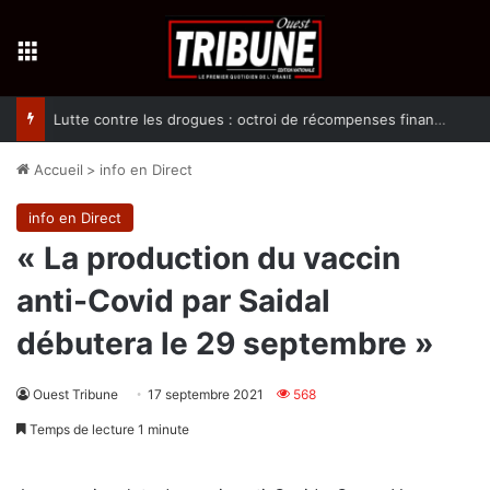
Menu
Lutte contre les drogues : octroi de récompenses financières aux dénonciateurs de trafiquants
Accueil
>
info en Direct
info en Direct
« La production du vaccin
anti-Covid par Saidal
débutera le 29 septembre »
Ouest Tribune
17 septembre 2021
568
Temps de lecture 1 minute