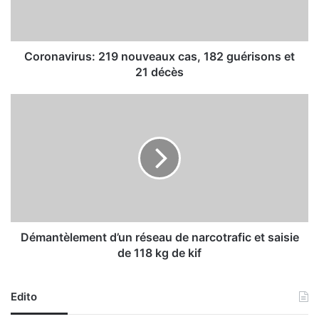
v
i
r
u
Coronavirus: 219 nouveaux cas, 182 guérisons et
s
21 décès
:
2
D
1
é
9
m
n
a
o
n
u
t
v
è
e
l
a
e
u
m
Démantèlement d’un réseau de narcotrafic et saisie
x
e
de 118 kg de kif
c
n
a
t
s
d
Edito
,
’