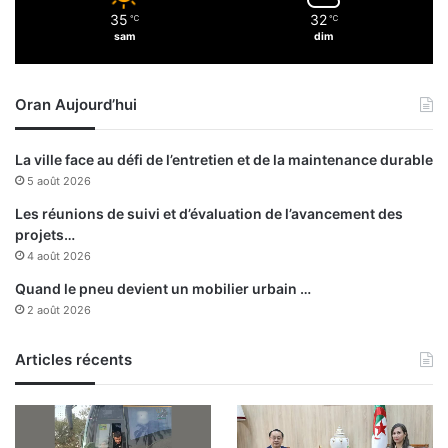
e
35
32
℃
℃
t
sam
dim
s
a
i
Oran Aujourd’hui
s
i
e
La ville face au défi de l’entretien et de la maintenance durable
d
5 août 2026
e
1
Les réunions de suivi et d’évaluation de l’avancement des
1
projets…
8
4 août 2026
k
Quand le pneu devient un mobilier urbain …
g
2 août 2026
d
e
Articles récents
k
i
f