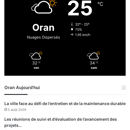
25
b
i
℃
l
f
e
à
s
l
Oran
32º - 25º
s
a
70%
é
r
1.95 km/h
Nuages Dispersés
s
é
d
s
a
e
n
r
32
34
℃
℃
s
v
ven
sam
l
e
’
m
a
i
Oran Aujourd’hui
t
l
t
i
a
t
La ville face au défi de l’entretien et de la maintenance durable
q
a
5 août 2026
u
i
e
r
Les réunions de suivi et d’évaluation de l’avancement des
a
e
projets…