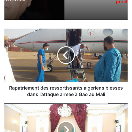
prochain
R
a
p
a
t
r
i
e
m
e
Rapatriement des ressortissants algériens blessés
n
dans l’attaque armée à Gao au Mali
t
d
A
e
d
s
o
r
p
e
t