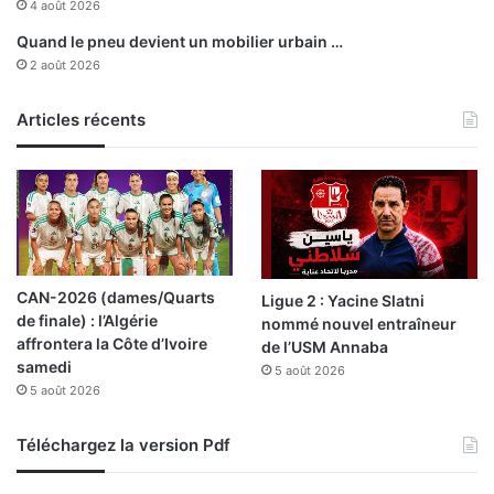
r
4 août 2026
m
Quand le pneu devient un mobilier urbain …
é
2 août 2026
e
à
G
Articles récents
a
o
a
u
M
a
l
CAN-2026 (dames/Quarts
Ligue 2 : Yacine Slatni
i
de finale) : l’Algérie
nommé nouvel entraîneur
affrontera la Côte d’Ivoire
de l’USM Annaba
samedi
5 août 2026
5 août 2026
Téléchargez la version Pdf