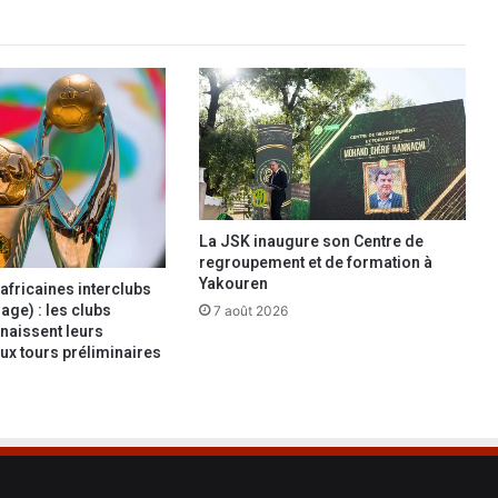
e
n
s
t
a
g
e
e
n
T
La JSK inaugure son Centre de
u
regroupement et de formation à
n
Yakouren
africaines interclubs
i
age) : les clubs
7 août 2026
s
naissent leurs
ux tours préliminaires
i
e
à
p
a
r
t