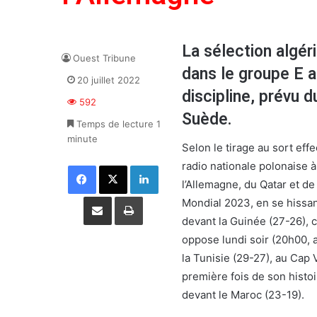
La sélection algér
Ouest Tribune
dans le groupe E 
20 juillet 2022
discipline, prévu 
592
Suède.
Temps de lecture 1
minute
Selon le tirage au sort eff
radio nationale polonaise à
Facebook
X
Linkedin
l’Allemagne, du Qatar et de
Partager par email
Imprimer
Mondial 2023, en se hissan
devant la Guinée (27-26), c
oppose lundi soir (20h00, 
la Tunisie (29-27), au Cap V
première fois de son histoi
devant le Maroc (23-19).