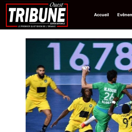
Accueil
Evêne
Infos en Direct:
Lutte contre les drogues : octroi de récompenses 