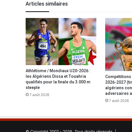
Articles similaires
s
a
i
s
o
n
2
0
2
2
-
Athlétisme / Mondiaux U20-2026 :
2
les Algériens Dissa et Touahria
Compétitions 
0
qualifiés pour la finale du 3.000 m
2026-2027 (tir
2
steeple
algériens con
adversaires a
3
7 août 2026
7 août 2026
© Copyright 2007 - 2026, Tous droits réservés |