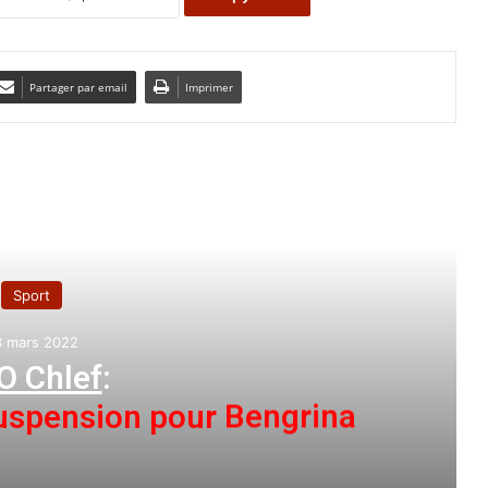
Partager par email
Imprimer
e le suivant
Sport
9 octobre 2023
GC Mascara : l’entraineur Yessaâd
le rendez-vous de Mech