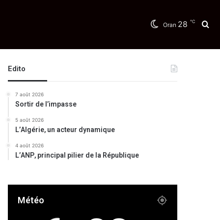
℃
28
Re
Oran
Edito
7 août 2026
Sortir de l’impasse
5 août 2026
L’Algérie, un acteur dynamique
4 août 2026
L’ANP, principal pilier de la République
Météo