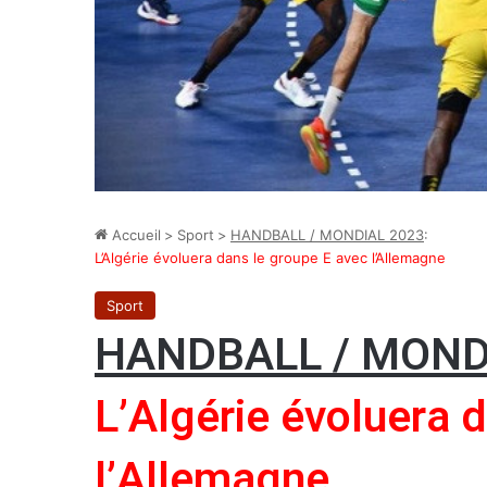
Accueil
>
Sport
>
HANDBALL / MONDIAL 2023
:
L’Algérie évoluera dans le groupe E avec l’Allemagne
Sport
HANDBALL / MOND
L’Algérie évoluera 
l’Allemagne