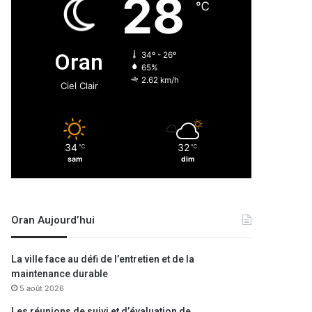
28
℃
Oran
34º - 26º
65%
2.62 km/h
Ciel Clair
34
32
℃
℃
sam
dim
Oran Aujourd’hui
La ville face au défi de l’entretien et de la
maintenance durable
5 août 2026
Les réunions de suivi et d’évaluation de