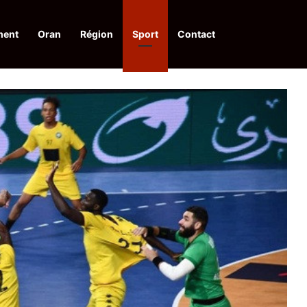
ment
Oran
Région
Sport
Contact
financières aux dénonciateurs de trafiquants