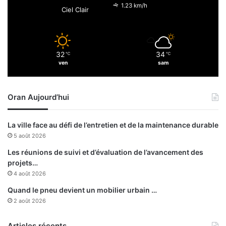
b
r
1.23 km/h
Ciel Clair
o
e
u
n
e
32
34
s
℃
℃
ven
sam
i
g
n
Oran Aujourd’hui
e
u
n
La ville face au défi de l’entretien et de la maintenance durable
d
5 août 2026
é
c
Les réunions de suivi et d’évaluation de l’avancement des
r
projets…
e
4 août 2026
t
Quand le pneu devient un mobilier urbain …
p
2 août 2026
o
r
t
Articles récents