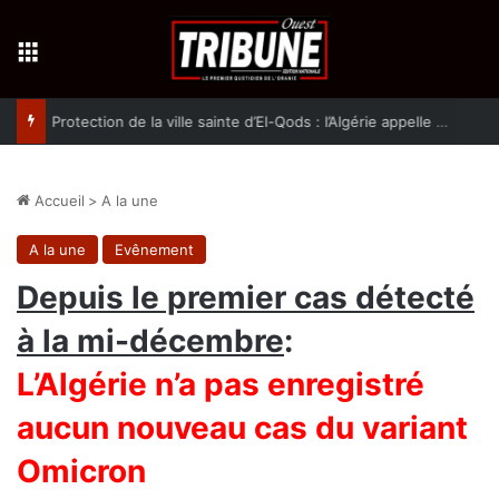
Menu
Protection de la ville sainte d’El-Qods : l’Algérie appelle à une action collective
Accueil
>
A la une
A la une
Evênement
Depuis le premier cas détecté
à la mi-décembre
:
L’Algérie n’a pas enregistré
aucun nouveau cas du variant
Omicron