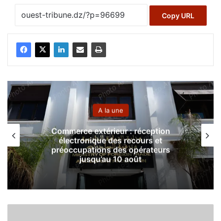
Copy URL
A la une
Commerce extérieur : réception
électronique des recours et
préoccupations des opérateurs
jusqu’au 10 août
R
e