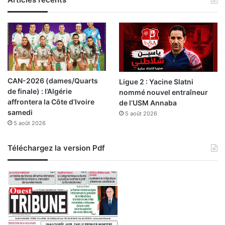
a
n
t
c
o
n
v
CAN-2026 (dames/Quarts
Ligue 2 : Yacine Slatni
o
de finale) : l’Algérie
nommé nouvel entraîneur
c
affrontera la Côte d’Ivoire
de l’USM Annaba
a
samedi
5 août 2026
t
5 août 2026
i
o
n
Téléchargez la version Pdf
d
u
c
o
l
l
è