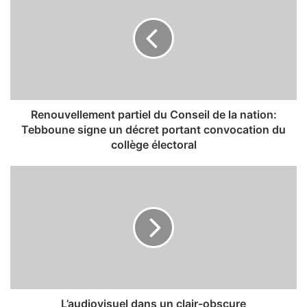
n
o
u
v
e
l
l
e
Renouvellement partiel du Conseil de la nation:
m
Tebboune signe un décret portant convocation du
e
collège électoral
n
t
L
p
’
a
a
r
u
t
d
i
i
e
o
l
v
d
i
u
s
L’audiovisuel dans un clair-obscure