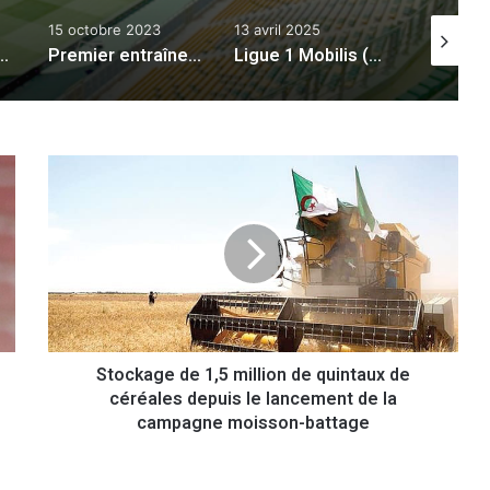
ctobre 2023
13 avril 2025
29 octobre 2024
Premier entraînement de la sélection algérienne à Al Ain
Ligue 1 Mobilis (22e journée) : la JSK laisse filer deux points, le NCM n’est plus lanterne-rouge
Manchester City/Espagne : Rodri remporte le Ballon d’or 2024
S
t
o
c
k
a
g
e
d
Stockage de 1,5 million de quintaux de
e
céréales depuis le lancement de la
1
,
campagne moisson-battage
5
m
i