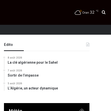
℃
32
Re
Oran
té
Edito
8 août 2026
La clé algérienne pour le Sahel
7 août 2026
Sortir de l’impasse
5 août 2026
L’Algérie, un acteur dynamique