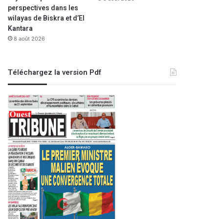
perspectives dans les
wilayas de Biskra et d’El
Kantara
8 août 2026
Téléchargez la version Pdf
 la une
mai 2023
r. A / 2e journée) : les
t devant les Sénégalais