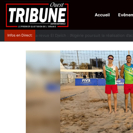
Accueil
Evêne
Infos en Direct:
La revue El Djeïch : l’Algérie poursuit la réalisation