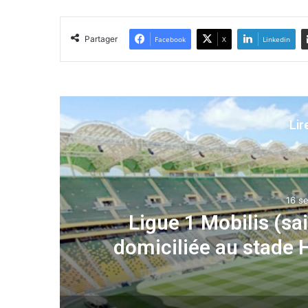
Partager
Facebook
X
Linkedin
Lir
Sport
16 septembre 2024
ilis (saison 2024-2025) : la JSK
 stade Hocine Aït-Ahmed de Tizi-
Ouzou