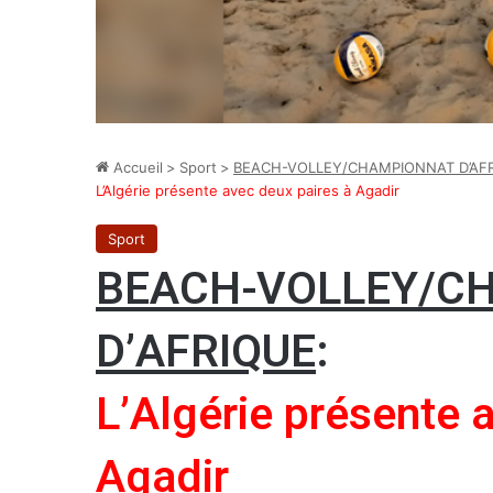
Accueil
>
Sport
>
BEACH-VOLLEY/CHAMPIONNAT D’AF
L’Algérie présente avec deux paires à Agadir
Sport
BEACH-VOLLEY/C
D’AFRIQUE
:
L’Algérie présente 
Agadir