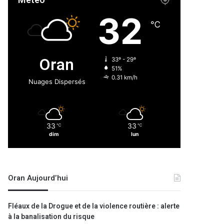
Météo
32
℃
Oran
33º - 29º
51%
0.31 km/h
Nuages Dispersés
33
33
℃
℃
dim
lun
Oran Aujourd’hui
Fléaux de la Drogue et de la violence routière : alerte
à la banalisation du risque