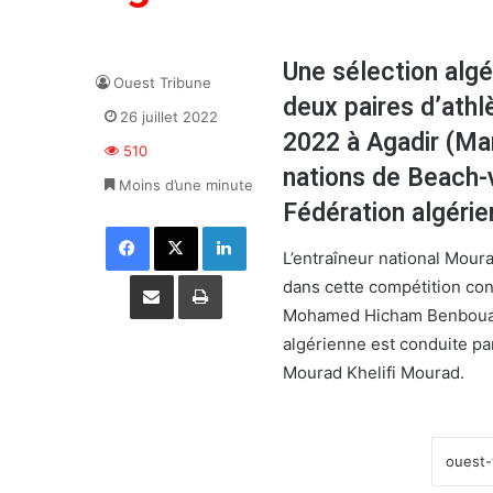
Une sélection alg
Ouest Tribune
deux paires d’athlè
26 juillet 2022
2022 à Agadir (Ma
510
nations de Beach-v
Moins d’une minute
Fédération algérien
Facebook
X
Linkedin
L’entraîneur national Moura
Partager par email
Imprimer
dans cette compétition con
Mohamed Hicham Benbouali
algérienne est conduite pa
Mourad Khelifi Mourad.