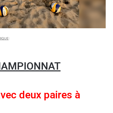
RIQUE
:
HAMPIONNAT
avec deux paires à