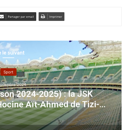
Partager par email
Imprimer
e le suivant
A
3 
CAN – 2023 des U17 (G
« Verts » s’inclinen