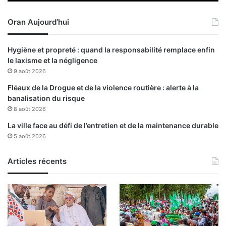
t
l
d
a
Oran Aujourd’hui
e
c
s
a
d
d
Hygiène et propreté : quand la responsabilité remplace enfin
e
e
le laxisme et la négligence
t
n
9 août 2026
t
c
e
e
Fléaux de la Drogue et de la violence routière : alerte à la
s
banalisation du risque
d
8 août 2026
e
La ville face au défi de l’entretien et de la maintenance durable
s
5 août 2026
e
n
t
Articles récents
r
e
p
r
i
s