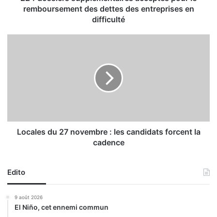
s
remboursement des dettes des entreprises en
s
difficulté
u
p
L
p
o
l
c
é
a
m
l
e
e
n
s
t
d
a
u
i
2
Locales du 27 novembre : les candidats forcent la
r
7
cadence
e
n
s
o
a
v
Edito
c
e
c
m
9 août 2026
e
b
El Niño, cet ennemi commun
p
r