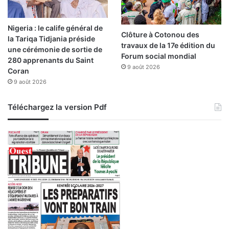
e
s
Nigeria : le calife général de
e
Clôture à Cotonou des
la Tariqa Tidjania préside
n
travaux de la 17e édition du
une cérémonie de sortie de
d
Forum social mondial
280 apprenants du Saint
i
9 août 2026
Coran
f
9 août 2026
f
i
c
Téléchargez la version Pdf
u
l
t
é