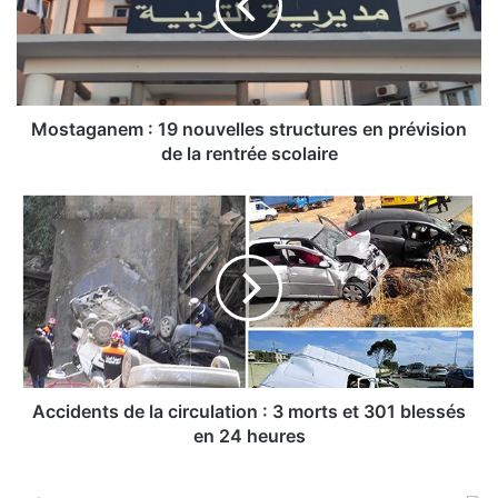
a
g
a
n
e
m
Mostaganem : 19 nouvelles structures en prévision
:
de la rentrée scolaire
1
9
A
n
c
o
c
u
i
v
d
e
e
l
n
l
t
e
s
s
d
Accidents de la circulation : 3 morts et 301 blessés
s
e
en 24 heures
t
l
r
a