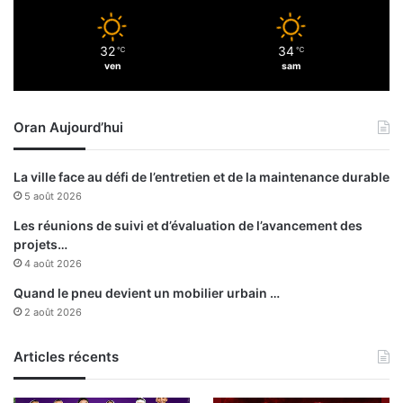
r
0
e
1
32
34
n
℃
℃
b
ven
sam
t
l
r
e
é
s
Oran Aujourd’hui
e
s
s
é
c
s
La ville face au défi de l’entretien et de la maintenance durable
o
e
5 août 2026
l
n
a
2
Les réunions de suivi et d’évaluation de l’avancement des
i
4
projets…
r
h
4 août 2026
e
e
Quand le pneu devient un mobilier urbain …
u
2 août 2026
r
e
Articles récents
s