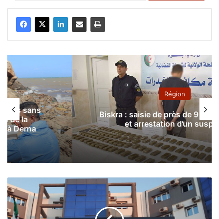
Région
Biskra : saisie de près de 9 kg de drogue
et arrestation d’un suspect
M
o
s
t