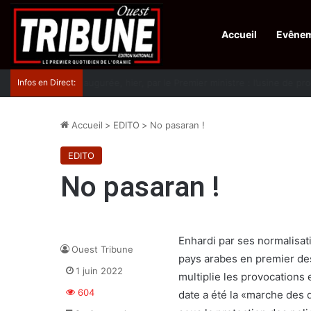
Accueil
Evêne
Infos en Direct:
Protection de la ville sainte d’El-Qods : l’Algérie ap
Accueil
>
EDITO
>
No pasaran !
EDITO
No pasaran !
Enhardi par ses normalisat
Ouest Tribune
pays arabes en premier des
1 juin 2022
multiplie les provocations 
604
date a été la «marche des 