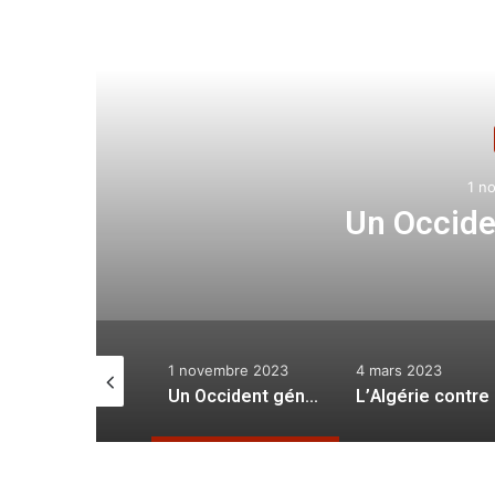
Lir
1 n
Un Occide
juin 2022
1 novembre 2023
4 mars 2023
Un pays offert aux ennemis
Un Occident génocidaire
L’A