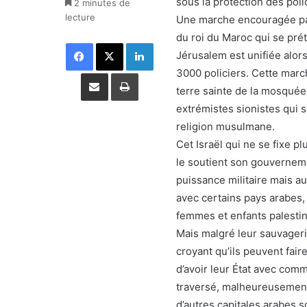
sous la protection des polic
2 minutes de
lecture
Une marche encouragée par 
du roi du Maroc qui se pré
Facebook
X
Linkedin
Jérusalem est unifiée alors
3000 policiers. Cette march
Partager par email
Imprimer
terre sainte de la mosquée
extrémistes sionistes qui s
religion musulmane.
Cet Israël qui ne se fixe p
le soutient son gouverneme
puissance militaire mais a
avec certains pays arabes,
femmes et enfants palestin
Mais malgré leur sauvageri
croyant qu’ils peuvent faire
d’avoir leur État avec com
traversé, malheureusement,
d’autres capitales arabes 