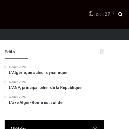
℃
27
Re
Oran
Edito
5 août 2026
L’Algérie, un acteur dynamique
4 août 2026
L’ANP, principal pilier de la République
3 août 2026
L’axe Alger-Rome est solide