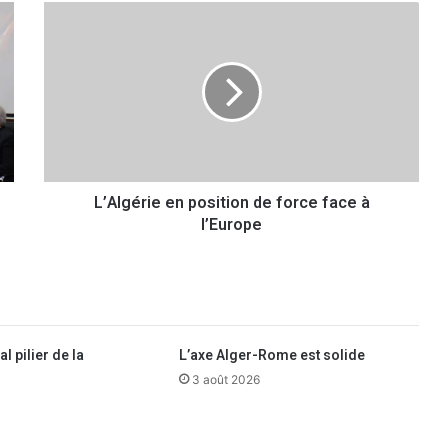
L
’
A
l
g
é
r
i
e
L’Algérie en position de force face à
e
l’Europe
n
p
o
s
i
t
i
l pilier de la
L’axe Alger-Rome est solide
o
3 août 2026
n
d
e