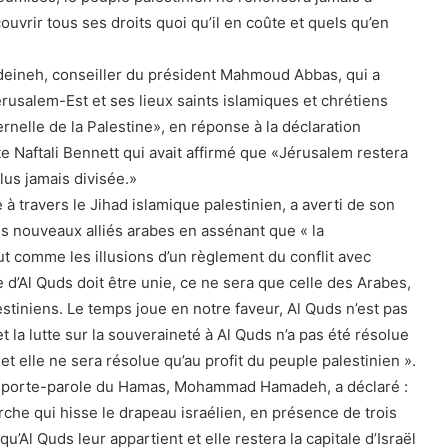
ouvrir tous ses droits quoi qu’il en coûte et quels qu’en
deineh, conseiller du président Mahmoud Abbas, qui a
rusalem-Est et ses lieux saints islamiques et chrétiens
rnelle de la Palestine», en réponse à la déclaration
e Naftali Bennett qui avait affirmé que «Jérusalem restera
plus jamais divisée.»
 à travers le Jihad islamique palestinien, a averti de son
es nouveaux alliés arabes en assénant que « la
ut comme les illusions d’un règlement du conflit avec
lle d’Al Quds doit être unie, ce ne sera que celle des Arabes,
tiniens. Le temps joue en notre faveur, Al Quds n’est pas
 et la lutte sur la souveraineté à Al Quds n’a pas été résolue
et elle ne sera résolue qu’au profit du peuple palestinien ».
e porte-parole du Hamas, Mohammad Hamadeh, a déclaré :
che qui hisse le drapeau israélien, en présence de trois
qu’Al Quds leur appartient et elle restera la capitale d’Israël