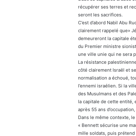
récupérer ses terres et rec
seront les sacrifices.
C’est d’abord Nabil Abu Ru
clairement rappelé que» Jé
demeureront la capitale éte
du Premier ministre sionist
une ville unie qui ne sera 
La résistance palestinienne
côté clairement Israël et s
normalisation a échoué, to
l’ennemi israélien. Si la vi
des Musulmans et des Pales
la capitale de cette entité,
après 55 ans d’occupation, 
Dans le même contexte, l
« Bennett sécurise une mar
mille soldats, puis prétend 