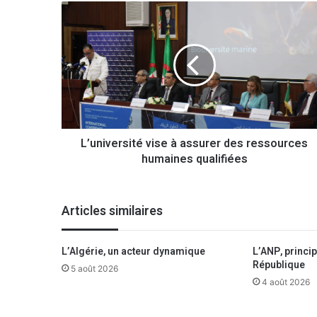
L
’
u
n
i
v
e
r
s
L’université vise à assurer des ressources
i
humaines qualifiées
t
é
v
i
Articles similaires
s
e
à
L’Algérie, un acteur dynamique
L’ANP, principa
a
République
5 août 2026
s
4 août 2026
s
u