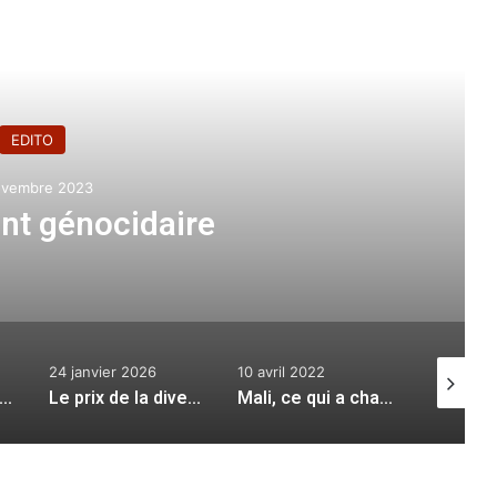
e le suivant
EDITO
ovembre 2023
nt génocidaire
24 janvier 2026
10 avril 2022
23 févrie
lgérie contre les semeurs de haine
Le prix de la diversification économique
Mali, ce qui a changé