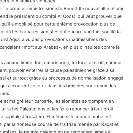
iers et militaires sionistes.
le premier ministre sioniste Benett (le nouvel allié et ami
tend le président du comité Al Qods), qui veut prouver que
 qu’il a mobilisé pour cette énième provocation plus de
e où les barbares sionistes ont encore une fois souillé la
 d’Al Aqsa, a vu des provocations inadmissibles des
candaient «mort aux Arabes», en plus d’insultes contre la
lus aucune limite, tue, emprisonne, torture, et croit, comme
nt, pouvoir enterrer la cause palestinienne grâce à sa
ussi et surtout grâce au processus de normalisation engagé
 qui accourent se jeter dans les bras des bourreaux des
iens.
e et malgré leur barbarie, les sionistes se trompent en
 taire les Palestiniens et les faire renoncer à leur droit
me capitale Jérusalem. Et même si le monde arabe est
 par la honteuse course de traîtrise menée par Rabat et
soumises, le peuple palestinien ne renoncera jamais à