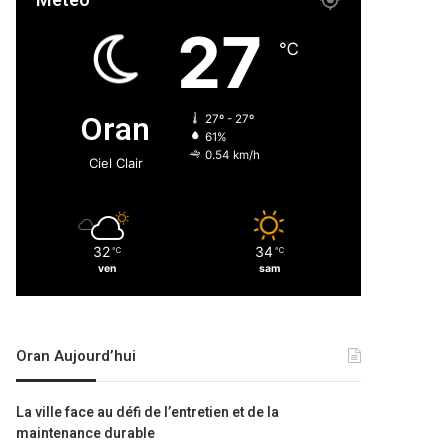
Météo
27
℃
Oran
27º - 27º
61%
0.54 km/h
Ciel Clair
32
34
℃
℃
ven
sam
Oran Aujourd’hui
La ville face au défi de l’entretien et de la
maintenance durable