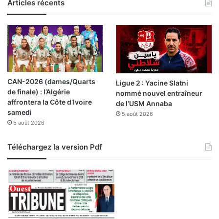
Articles récents
p
e
d
'
a
l
l
e
CAN-2026 (dames/Quarts
Ligue 2 : Yacine Slatni
r
de finale) : l’Algérie
nommé nouvel entraîneur
g
affrontera la Côte d’Ivoire
de l’USM Annaba
i
samedi
5 août 2026
e
5 août 2026
Téléchargez la version Pdf