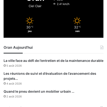
o
o
2.41 km/h
Ciel Clair
m
n
m
s
e
e
t
n
30
32
s
℃
℃
s
jeu
ven
u
e
l
Oran Aujourd’hui
p
o
u
La ville face au défi de l’entretien et de la maintenance durable
r
5 août 2026
c
h
Les réunions de suivi et d’évaluation de l’avancement des
a
projets…
q
4 août 2026
u
Quand le pneu devient un mobilier urbain …
e
2 août 2026
t
y