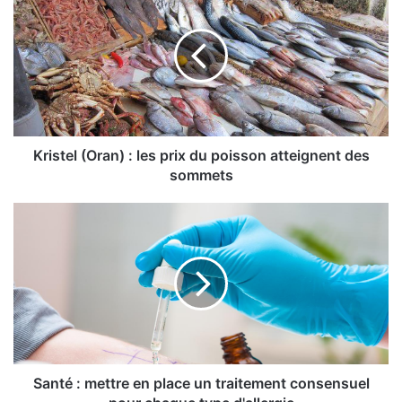
r
i
s
t
e
l
(
O
r
Kristel (Oran) : les prix du poisson atteignent des
a
sommets
n
)
S
:
a
l
n
e
t
s
é
p
:
r
m
i
e
x
t
d
t
Santé : mettre en place un traitement consensuel
u
r