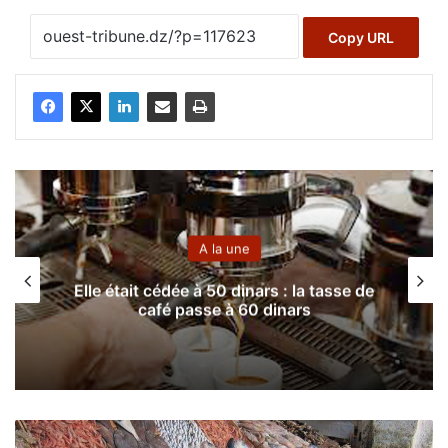
Copy URL
A la une
Elle était cédée à 50 dinars : la tasse de
café passe à 60 dinars
K