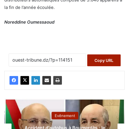
la fin de l’année écoulée.
Noreddine Oumessaoud
Copy URL
Evênement
Accident d’autobus à Boumerdès : le