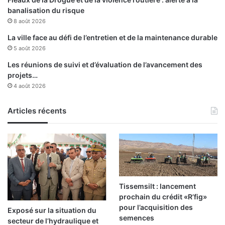
l
p
banalisation du risque
e
a
8 août 2026
e
y
n
s
La ville face au défi de l’entretien et de la maintenance durable
F
m
5 août 2026
i
e
Les réunions de suivi et d’évaluation de l’avancement des
n
m
projets…
a
b
4 août 2026
l
r
e
e
s
Articles récents
d
e
l
'
O
C
I
Tissemsilt : lancement
:
prochain du crédit «R’fig»
l
pour l’acquisition des
Exposé sur la situation du
'
semences
secteur de l’hydraulique et