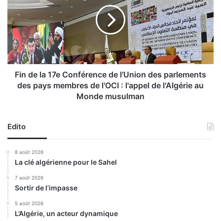
n
i
d
n
e
a
l
l
a
e
1
s
7
)
e
Fin de la 17e Conférence de l'Union des parlements
:
C
des pays membres de l'OCI : l'appel de l'Algérie au
l
o
Monde musulman
'
n
A
f
l
é
Edito
g
r
é
e
8 août 2026
r
n
La clé algérienne pour le Sahel
i
c
e
e
7 août 2026
s
d
Sortir de l’impasse
u
e
5 août 2026
r
l
L’Algérie, un acteur dynamique
c
'