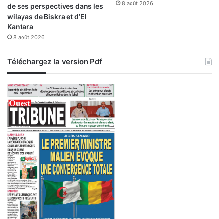
a
8 août 2026
de ses perspectives dans les
p
wilayas de Biskra et d’El
p
Kantara
e
8 août 2026
l
d
Téléchargez la version Pdf
e
l
'
A
l
g
é
r
i
e
a
u
M
o
n
d