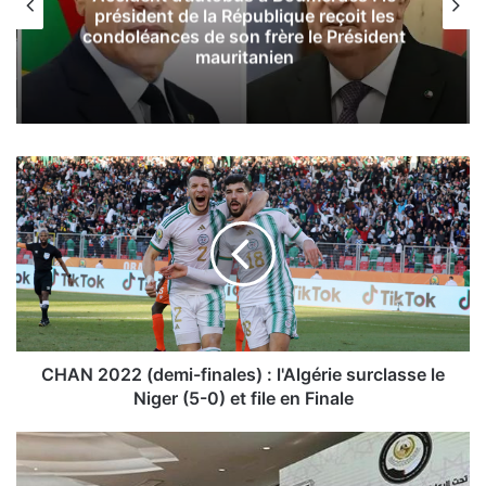
président de la République reçoit les
condoléances de son frère le Président
mauritanien
C
H
A
N
2
0
2
2
(
d
CHAN 2022 (demi-finales) : l'Algérie surclasse le
e
Niger (5-0) et file en Finale
m
i
F
-
i
f