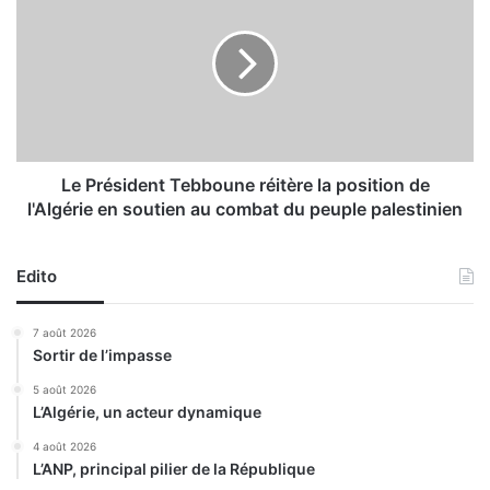
d
P
e
r
r
é
e
s
t
i
s
d
o
e
n
n
Le Président Tebboune réitère la position de
d
t
l'Algérie en soutien au combat du peuple palestinien
a
T
u
e
p
b
Edito
h
b
i
o
7 août 2026
n
u
Sortir de l’impasse
,
n
l
e
5 août 2026
a
L’Algérie, un acteur dynamique
r
J
é
4 août 2026
S
i
L’ANP, principal pilier de la République
K
t