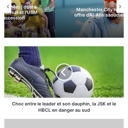
Manchester City rejette la première
offre d’Al-Ahli saoudien pour Mahrez
C
h
o
c
e
n
t
r
e
l
Choc entre le leader et son dauphin, la JSK et le
e
HBCL en danger au sud
l
e
L
a
e