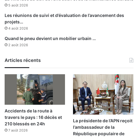
r
5 août 2026
i
e
Les réunions de suivi et d’évaluation de l’avancement des
e
projets…
n
4 août 2026
s
Quand le pneu devient un mobilier urbain …
o
2 août 2026
u
t
Articles récents
i
e
n
a
u
c
o
m
Accidents de la route à
b
travers le pays : 16 décès et
a
La présidente de l’APN reçoit
210 blessés en 24h
t
l’ambassadeur de la
7 août 2026
d
République populaire de
u