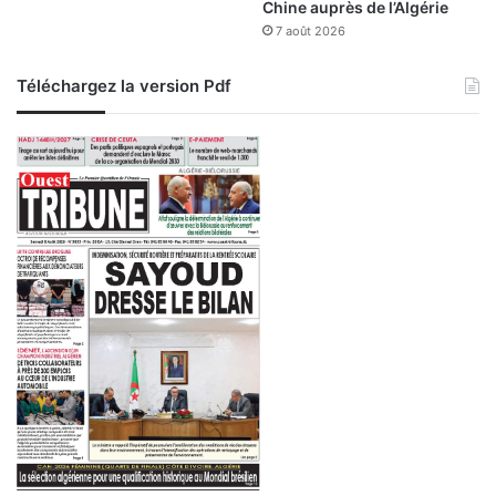
Chine auprès de l’Algérie
p
7 août 2026
e
u
Téléchargez la version Pdf
p
l
e
p
a
l
e
s
t
i
n
i
e
n