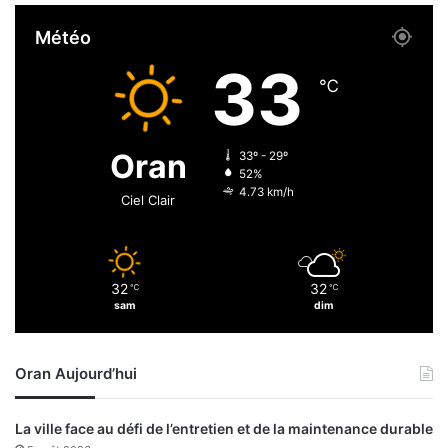
r
Météo
l
a
33
L
℃
i
g
u
Oran
33º - 29º
e
52%
r
4.73 km/h
Ciel Clair
é
g
i
o
32
32
℃
℃
n
sam
dim
a
l
e
Oran Aujourd’hui
d
’
O
La ville face au défi de l’entretien et de la maintenance durable
r