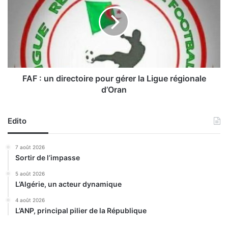
r
F
b
:
a
u
r
n
i
d
e
i
r
e
FAF : un directoire pour gérer la Ligue régionale
c
d’Oran
t
o
i
Edito
r
e
7 août 2026
p
Sortir de l’impasse
o
u
5 août 2026
L’Algérie, un acteur dynamique
r
g
4 août 2026
é
L’ANP, principal pilier de la République
r
e