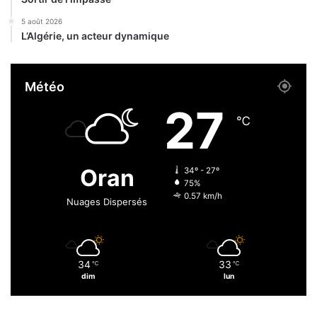
f
5 août 2026
r
L’Algérie, un acteur dynamique
e
i
n
Météo
d
»
27
a
℃
u
r
e
Oran
34º - 27º
n
75%
d
0.57 km/h
Nuages Dispersés
e
z
-
v
34
33
℃
℃
o
dim
lun
u
s