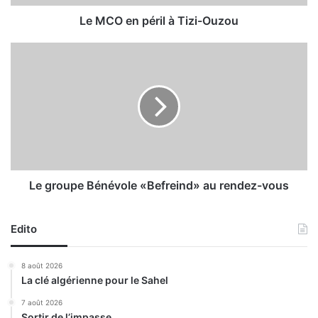
é
r
Le MCO en péril à Tizi-Ouzou
i
l
L
à
e
T
g
i
r
z
o
i
u
-
p
O
e
u
B
z
é
Le groupe Bénévole «Befreind» au rendez-vous
o
n
u
é
Edito
v
o
l
8 août 2026
e
La clé algérienne pour le Sahel
«
B
7 août 2026
Sortir de l’impasse
e