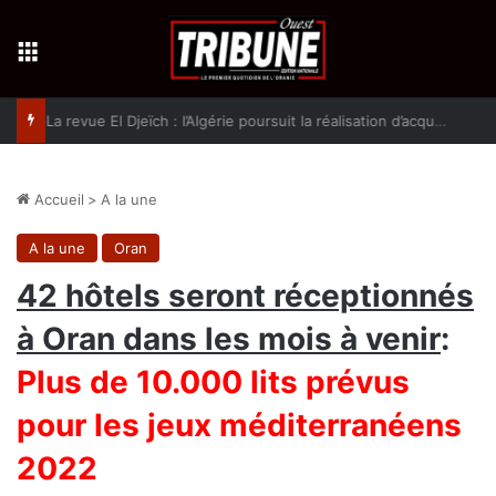
Menu
La revue El Djeïch : l’Algérie poursuit la réalisation d’acquis qualitatifs et historiques dans un climat de sécurité et de stabilité
Accueil
>
A la une
A la une
Oran
42 hôtels seront réceptionnés
à Oran dans les mois à venir
:
Plus de 10.000 lits prévus
pour les jeux méditerranéens
2022