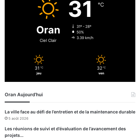
31
m
℃
p
i
n
Oran
31º - 28º
g
50%
f
3.39 km/h
Ciel Clair
a
m
i
l
31
32
℃
℃
i
jeu
ven
a
l
?
Oran Aujourd’hui
La ville face au défi de l’entretien et de la maintenance durable
5 août 2026
Les réunions de suivi et d’évaluation de l’avancement des
projets…