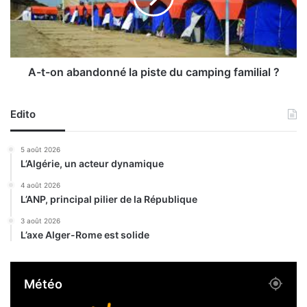
r
n
a
a
i
b
t
a
B
n
A-t-on abandonné la piste du camping familial ?
l
d
a
o
o
Edito
n
u
n
i
é
5 août 2026
H
l
L’Algérie, un acteur dynamique
o
a
u
p
4 août 2026
L’ANP, principal pilier de la République
a
i
r
s
3 août 2026
i
t
L’axe Alger-Rome est solide
e
d
u
Météo
c
a