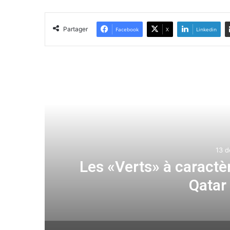
Partager
Facebook
X
Linkedin
Lir
us au
Transfert : accord t
l’AS Rome p