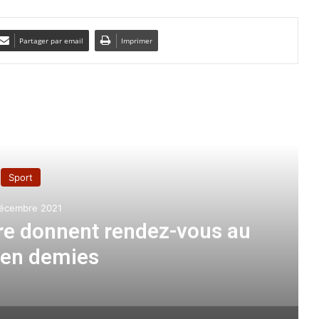
Partager par email
Imprimer
e le suivant
Sport
16 juillet 2024
rouvé entre Ittihad Djeddah et
our le transfert d’Aouar