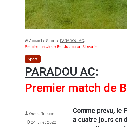
Accueil
>
Sport
>
PARADOU AC
:
Premier match de Bendouma en Slovénie
Sport
PARADOU AC
:
Premier match de 
Comme prévu, le Pa
Ouest Tribune
a quatre jours en 
24 juillet 2022