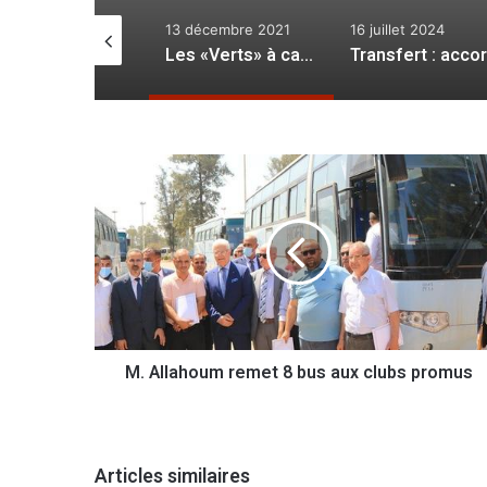
3 décembre 2021
16 juillet 2024
8 juin 2026
Les «Verts» à caractère donnent rendez-vous au Qatar en demies
Transfert : accord trouvé entre Ittihad Djeddah et l’AS Rome pour le transfert d’Aouar
M
.
A
l
l
a
h
o
u
M. Allahoum remet 8 bus aux clubs promus
m
r
e
m
e
Articles similaires
t