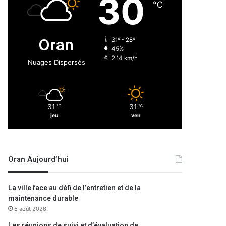
30
℃
Oran
31º - 28º
45%
2.14 km/h
Nuages Dispersés
31
31
℃
℃
jeu
ven
Oran Aujourd’hui
La ville face au défi de l’entretien et de la
maintenance durable
5 août 2026
Les réunions de suivi et d’évaluation de