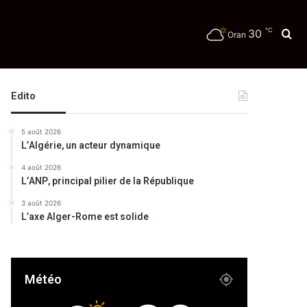
℃
30
Re
Oran
Edito
5 août 2026
L’Algérie, un acteur dynamique
4 août 2026
L’ANP, principal pilier de la République
3 août 2026
L’axe Alger-Rome est solide
Météo