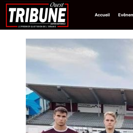
Accueil
Evêne
Infos en Direct:
Protection de la ville sainte d’El-Qods : l’Algérie ap