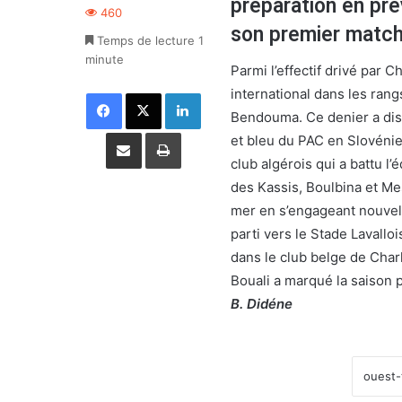
préparation en pré
460
son premier match
Temps de lecture 1
minute
Parmi l’effectif drivé par C
international dans les ran
Facebook
X
Linkedin
Bendouma. Ce denier a dis
Partager par email
Imprimer
et bleu du PAC en Slovénie
club algérois qui a battu l’
des Kassis, Boulbina et Me
mer en s’engageant nouvell
parti vers le Stade Lavallo
dans le club belge de Charl
Bouali a marqué la saison
B. Didéne