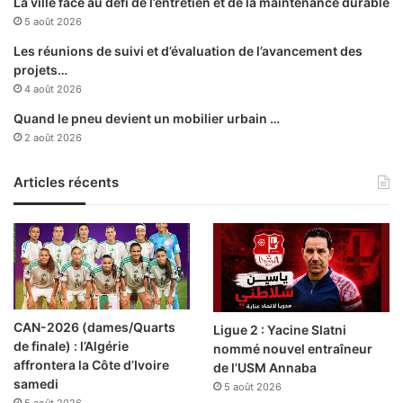
La ville face au défi de l’entretien et de la maintenance durable
s
5 août 2026
i
o
Les réunions de suivi et d’évaluation de l’avancement des
n
projets…
i
4 août 2026
s
Quand le pneu devient un mobilier urbain …
t
2 août 2026
e
s
Articles récents
s
u
r
l
e
s
u
d
CAN-2026 (dames/Quarts
Ligue 2 : Yacine Slatni
d
de finale) : l’Algérie
nommé nouvel entraîneur
u
affrontera la Côte d’Ivoire
de l’USM Annaba
p
samedi
5 août 2026
a