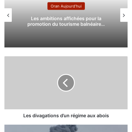
Oran Aujourd'hui
Les ambitions affichées pour la
promotion du tourisme balnéaire…
L
e
s
d
i
v
a
g
a
t
Les divagations d’un régime aux abois
i
o
L