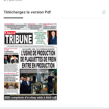
5 août 2026
y
s
Téléchargez la version Pdf