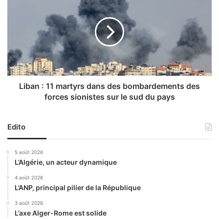
n
i
s
b
d
a
’
n
u
:
n
1
r
1
é
m
g
a
Liban : 11 martyrs dans des bombardements des
i
r
forces sionistes sur le sud du pays
m
t
e
y
a
r
Edito
u
s
x
d
5 août 2026
a
a
L’Algérie, un acteur dynamique
b
n
o
s
4 août 2026
i
L’ANP, principal pilier de la République
d
s
e
3 août 2026
s
L’axe Alger-Rome est solide
b