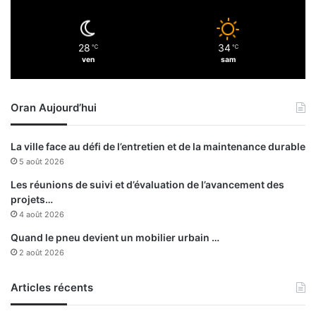
n
o
m
28
34
℃
℃
i
ven
sam
q
u
e
Oran Aujourd’hui
"
La ville face au défi de l’entretien et de la maintenance durable
5 août 2026
Les réunions de suivi et d’évaluation de l’avancement des
projets…
4 août 2026
Quand le pneu devient un mobilier urbain …
2 août 2026
Articles récents