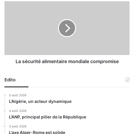
t
L
e
a
a
s
u
é
d
c
é
u
r
r
a
i
p
t
a
é
La sécurité alimentaire mondiale compromise
g
a
e
l
e
Edito
i
t
m
a
e
5 août 2026
u
n
L’Algérie, un acteur dynamique
r
t
e
a
4 août 2026
n
L’ANP, principal pilier de la République
i
v
r
3 août 2026
e
e
L’axe Alger-Rome est solide