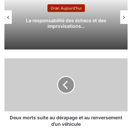
Oran Aujourd'hui
La responsabilité des échecs et des
improvisations…
D
e
u
x
m
o
r
t
s
s
Deux morts suite au dérapage et au renversement
u
d’un véhicule
i