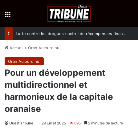
Menu
Lutte contre les drogues : octroi de récompenses financières aux dénonciateurs de trafiquants
Accueil
>
Oran Aujourd'hui
Oran Aujourd'hui
Pour un développement
multidirectionnel et
harmonieux de la capitale
oranaise
Ouest Tribune
29 juillet 2025
695
2 minutes de lecture