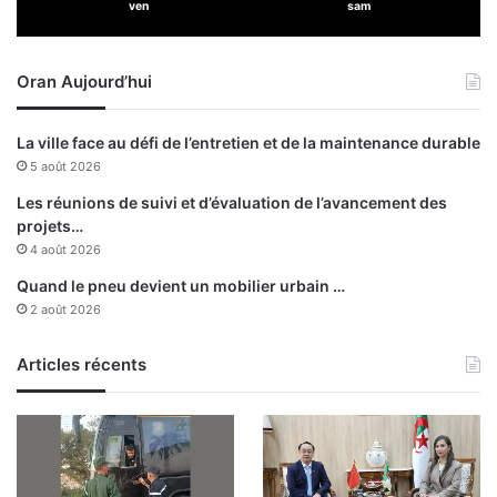
ven
sam
n
r
m
t
a
s
Oran Aujourd’hui
l
e
q
n
u
u
La ville face au défi de l’entretien et de la maintenance durable
i
n
5 août 2026
r
e
o
s
Les réunions de suivi et d’évaluation de l’avancement des
n
e
projets…
g
m
4 août 2026
e
a
Quand le pneu devient un mobilier urbain …
l
i
2 août 2026
e
n
v
e
i
Articles récents
v
r
e
-
e