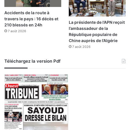
n
s
Accidents de la route à
e
travers le pays : 16 décès et
m
La présidente de l’APN reçoit
210 blessés en 24h
b
l’ambassadeur de la
7 août 2026
l
République populaire de
e
Chine auprès de l’Algérie
7 août 2026
Téléchargez la version Pdf