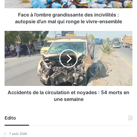
o
m
b
Face à l’ombre grandissante des incivilités :
r
autopsie d’un mal qui ronge le vivre-ensemble
e
g
A
r
c
a
c
n
i
d
d
i
e
s
n
s
t
a
s
n
d
Accidents de la circulation et noyades : 54 morts en
t
e
une semaine
e
l
d
a
e
c
Edito
s
i
i
r
7 août 2026
n
c