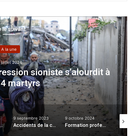
e le suivant
’alourdit à
Restaurants de 
9 septembre 2023
9 octobre 2024
13 janvier 2026
Accidents de la circulation et noyade : 13 morts et plus de 400 blessés en 24 heures
Formation professionnelle session octobre 2024 à Sidi Bel Abbés : 6.550 places pédagogiques et quatre nouvelles spécialités ouvertes