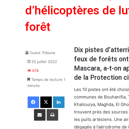
d’hélicoptères de lu
forêt
Dix pistes d’atter
Ouest Tribune
feux de forêts ont
20 juillet 2022
Mascara, a-t-on ap
674
de la Protection ci
Temps de lecture 1
minute
Les 10 pistes ont été choi
communes de Bouhanifia, Ti
Facebook
X
Linkedin
Khaliouiya, Maghda, El Gh
Partager par email
Imprimer
trouvent près des sources d
les puits artésiens. Une ai
dégagée à l’aérodrome de Gh