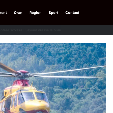
ment
Oran
Région
Sport
Contact
financières aux dénonciateurs de trafiquants