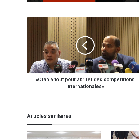
«
O
r
a
n
a
t
o
u
«Oran a tout pour abriter des compétitions
t
internationales»
p
o
u
r
a
Articles similaires
b
r
i
t