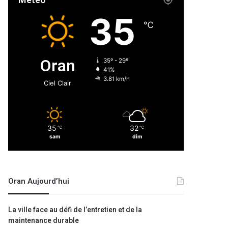
Météo
35
℃
Oran
35º - 29º
41%
3.81 km/h
Ciel Clair
35
32
℃
℃
sam
dim
Oran Aujourd’hui
La ville face au défi de l’entretien et de la
maintenance durable