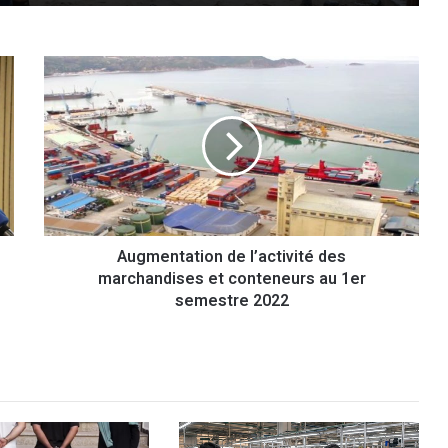
A
u
g
m
e
n
t
a
t
Augmentation de l’activité des
i
marchandises et conteneurs au 1er
o
n
semestre 2022
d
e
l
’
a
c
t