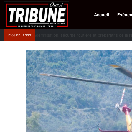
Accueil
Evêne
Infos en Direct:
Lutte contre les drogues : octroi de récompenses 