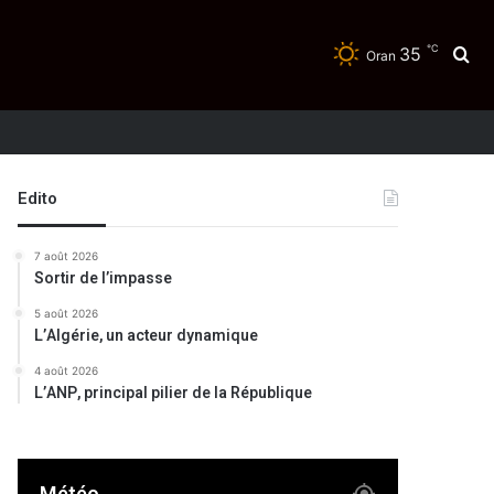
℃
35
Re
Oran
Edito
7 août 2026
Sortir de l’impasse
5 août 2026
L’Algérie, un acteur dynamique
4 août 2026
L’ANP, principal pilier de la République