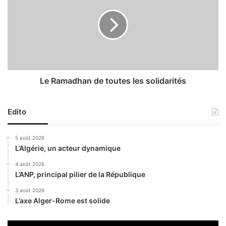
a
R
g
a
e
m
m
a
e
d
n
h
t
a
d
n
Le Ramadhan de toutes les solidarités
’
d
A
e
T
Edito
t
o
o
b
u
5 août 2026
t
t
L’Algérie, un acteur dynamique
i
e
e
s
4 août 2026
n
L’ANP, principal pilier de la République
l
t
e
3 août 2026
l
s
L’axe Alger-Rome est solide
a
s
c
o