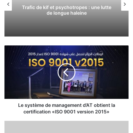
Trafic de kif et psychotropes : une lutte
de longue haleine
L
e
s
y
s
t
è
m
e
d
Le système de management d’AT obtient la
e
certification «ISO 9001 version 2015»
m
a
L
n
e