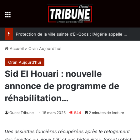
Menu
Protection de la ville sainte d’El-Qods : l’Algérie appelle à une action collective
Accueil
>
Oran Aujourd'hui
Oran Aujourd'hui
Sid El Houari : nouvelle
annonce de programme de
réhabilitation…
Ouest Tribune
15 mars 2025
544
2 minutes de lecture
Des assiettes foncières récupérées après le relogement
des familles du vieux bâti et des bidonvilles, feront l’objet