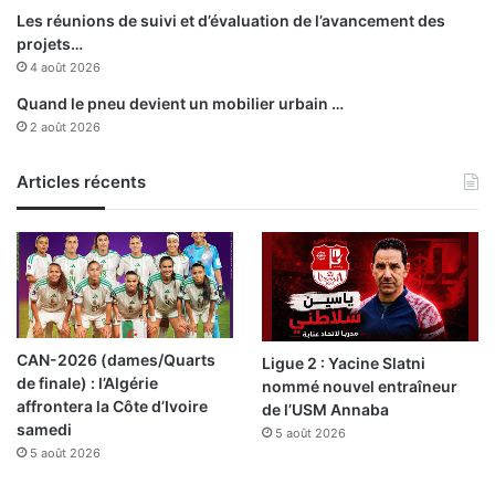
r
Les réunions de suivi et d’évaluation de l’avancement des
s
projets…
i
4 août 2026
o
Quand le pneu devient un mobilier urbain …
n
2 août 2026
2
0
1
Articles récents
5
»
CAN-2026 (dames/Quarts
Ligue 2 : Yacine Slatni
de finale) : l’Algérie
nommé nouvel entraîneur
affrontera la Côte d’Ivoire
de l’USM Annaba
samedi
5 août 2026
5 août 2026