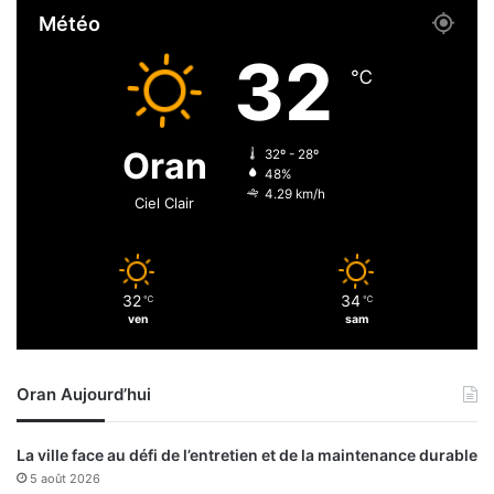
e
l
Météo
r
i
t
d
32
i
a
℃
f
r
i
i
c
t
Oran
32º - 28º
a
é
48%
t
s
4.29 km/h
Ciel Clair
i
o
n
«
32
34
℃
℃
I
ven
sam
S
O
9
Oran Aujourd’hui
0
0
1
La ville face au défi de l’entretien et de la maintenance durable
v
5 août 2026
e