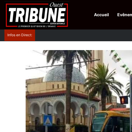
Accueil
Evêne
Infos en Direct:
Protection de la ville sainte d’El-Qods : l’Algérie ap