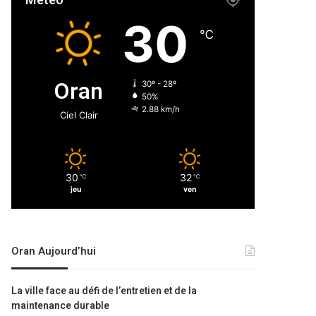
Météo
30
℃
Oran
30º - 28º
50%
2.88 km/h
Ciel Clair
30
32
℃
℃
jeu
ven
Oran Aujourd’hui
La ville face au défi de l’entretien et de la
maintenance durable