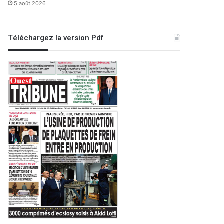
5 août 2026
Téléchargez la version Pdf
Région
5 mars 2024
Sidi Bel Abbes: un mort et 3
accident de la r
 2024
26 décembre 2021
29 septembre 2021
Saisie de 194 kg de kif traité à Adrar
Le Prix national de l’architecture et de l’urbanisme remis aux lauréats
SÛRETÉ DE WILAYA D’ALGER