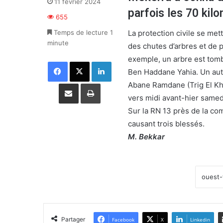
11 février 2024
parfois les 70 kilo
655
Temps de lecture 1
La protection civile se mett
minute
des chutes d’arbres et de 
exemple, un arbre est tomb
Facebook
X
Linkedin
Ben Haddane Yahia. Un autr
Partager par email
Imprimer
Abane Ramdane (Trig El Kh
vers midi avant-hier samedi
Sur la RN 13 près de la co
causant trois blessés.
M. Bekkar
Partager
Facebook
X
Linkedin