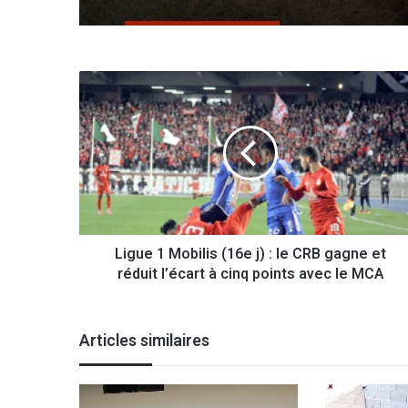
L
i
g
u
e
1
M
o
b
Ligue 1 Mobilis (16e j) : le CRB gagne et
i
réduit l’écart à cinq points avec le MCA
l
i
s
(
Articles similaires
1
6
e
j