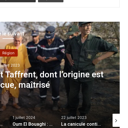
e le suivant
Région
 juillet 2023
t Taffrent, dont l’origine est
cue, maîtrisé
1 juillet 2024
22 juillet 2023
19 février
un mort et 3 blessés dans un accident de la route
Oum El Bouaghi : saisie de plus de 17.000 capsules de psychotropes à Ain M’lila
La canicule continuera d’affecter plusieurs wilayas du pays jusqu’à lundi (BMS)