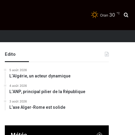
℃
30
Re
Oran
Edito
5 août 2026
L’Algérie, un acteur dynamique
4 août 2026
L’ANP, principal pilier de la République
3 août 2026
L’axe Alger-Rome est solide