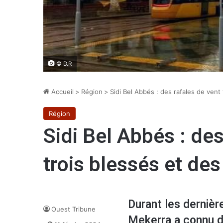
© D.R
Accueil
>
Région
>
Sidi Bel Abbés : des rafales de vent
Région
Sidi Bel Abbés : des
trois blessés et de
Durant les dernièr
Ouest Tribune
Mekerra a connu d