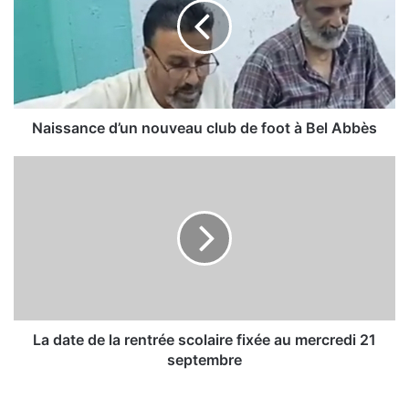
s
s
a
n
c
e
d
Naissance d’un nouveau club de foot à Bel Abbès
’
u
L
n
a
n
d
o
a
u
t
v
e
e
d
a
e
u
l
c
a
La date de la rentrée scolaire fixée au mercredi 21
l
r
septembre
u
e
b
n