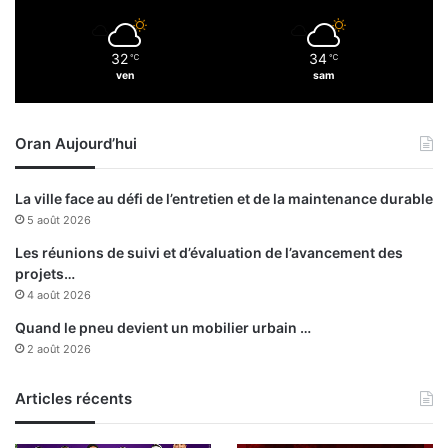
c
r
32
34
℃
℃
e
ven
sam
d
i
2
Oran Aujourd’hui
1
s
e
La ville face au défi de l’entretien et de la maintenance durable
p
5 août 2026
t
e
Les réunions de suivi et d’évaluation de l’avancement des
m
projets…
b
4 août 2026
r
Quand le pneu devient un mobilier urbain …
e
2 août 2026
Articles récents