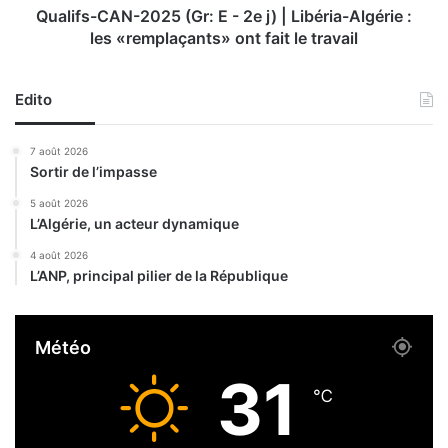
d
A
Qualifs-CAN-2025 (Gr: E - 2e j) | Libéria-Algérie :
e
N
les «remplaçants» ont fait le travail
D
-
A
2
p
0
Edito
o
2
u
5
7 août 2026
r
(
Sortir de l’impasse
l
G
’
r
5 août 2026
a
L’Algérie, un acteur dynamique
:
m
E
4 août 2026
é
-
L’ANP, principal pilier de la République
n
2
a
e
g
j
Météo
e
)
m
|
31
e
L
℃
n
i
t
b