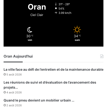
u
é
Oran
31º - 28º
r
r
54%
b
i
3.99 km/h
Ciel Clair
a
a
i
-
n
A
l
30
34
℃
℃
g
ven
sam
é
r
i
Oran Aujourd’hui
e
:
l
La ville face au défi de l’entretien et de la maintenance durable
e
5 août 2026
s
«
Les réunions de suivi et d’évaluation de l’avancement des
r
projets…
e
4 août 2026
m
Quand le pneu devient un mobilier urbain …
p
2 août 2026