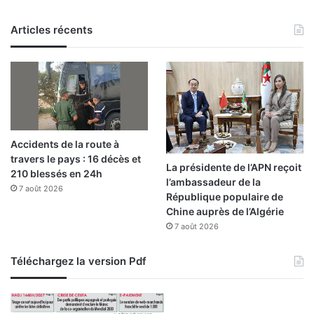
l
a
Articles récents
ç
a
n
t
s
»
o
n
Accidents de la route à
t
travers le pays : 16 décès et
f
La présidente de l’APN reçoit
210 blessés en 24h
a
l’ambassadeur de la
7 août 2026
i
République populaire de
t
Chine auprès de l’Algérie
l
7 août 2026
e
t
Téléchargez la version Pdf
r
a
v
a