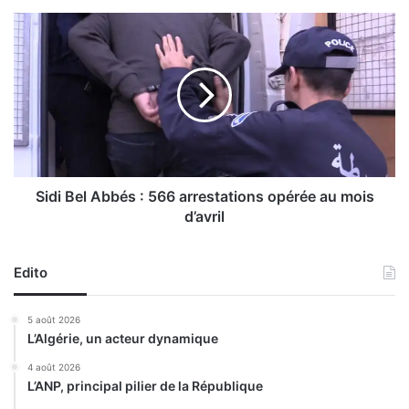
:
1
S
0
i
a
d
n
i
s
B
d
e
e
l
p
A
r
b
i
b
Sidi Bel Abbés : 566 arrestations opérée au mois
s
é
d’avril
o
s
n
:
f
5
Edito
e
6
r
6
5 août 2026
m
a
L’Algérie, un acteur dynamique
e
r
r
r
4 août 2026
e
L’ANP, principal pilier de la République
e
q
s