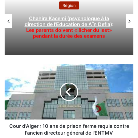
Région
Chahira Kacemi (psychologue à la
direction de l’Education de Aïn Defla)
:
Les parents doivent «lâcher du lest»
pendant la durée des examens
C
o
u
r
d
'
A
l
g
e
Cour d'Alger : 10 ans de prison ferme requis contre
r
l'ancien directeur général de l'ENTMV