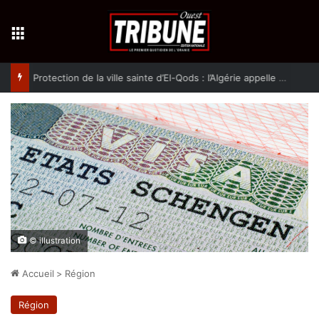
Menu
Protection de la ville sainte d’El-Qods : l’Algérie appelle à une action collective
© illustration
Accueil
>
Région
Région