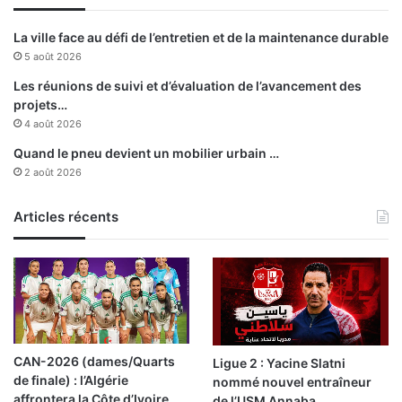
c
a
t
v
La ville face au défi de l’entretien et de la maintenance durable
e
r
5 août 2026
u
i
r
l
Les réunions de suivi et d’évaluation de l’avancement des
g
projets…
é
4 août 2026
n
Quand le pneu devient un mobilier urbain …
é
2 août 2026
r
a
l
Articles récents
d
e
l
'
E
N
T
CAN-2026 (dames/Quarts
Ligue 2 : Yacine Slatni
M
de finale) : l’Algérie
nommé nouvel entraîneur
V
affrontera la Côte d’Ivoire
de l’USM Annaba