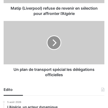
v
e
Matip (Liverpool) refuse de revenir en sélection
r
pour affronter l’Algérie
p
o
U
o
n
l
p
)
l
r
a
e
n
f
d
u
e
s
t
e
r
Un plan de transport spécial les délégations
d
a
officielles
e
n
r
s
e
p
Edito
v
o
e
r
5 août 2026
n
t
L’Algérie, un acteur dynamique