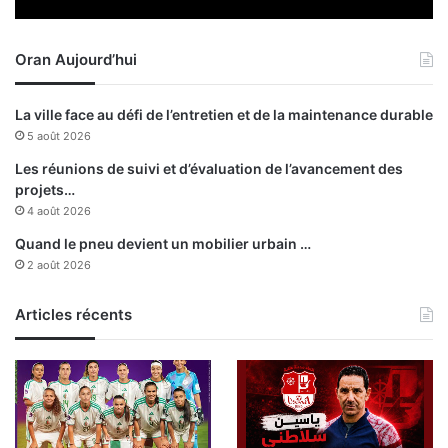
n
f
t
f
Oran Aujourd’hui
e
i
r
c
l
i
La ville face au défi de l’entretien et de la maintenance durable
’
e
5 août 2026
A
l
l
l
Les réunions de suivi et d’évaluation de l’avancement des
g
e
projets…
é
s
4 août 2026
r
Quand le pneu devient un mobilier urbain …
i
2 août 2026
e
Articles récents