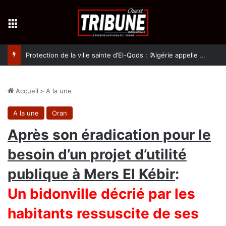
Menu
Protection de la ville sainte d’El-Qods : l’Algérie appelle à une action collective
Accueil
>
A la une
A la une
Oran
Après son éradication pour le
besoin d’un projet d’utilité
publique à Mers El Kébir
:
Un bidonville décrié par les
habitants ressuscite de ses