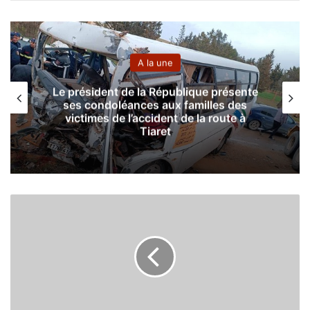
A la une
Le président de la République présente
S
ses condoléances aux familles des
victimes de l’accident de la route à
Tiaret
M
a
t
i
p
(
L
i