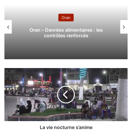
Oran
Oran – Denrées alimentaires : les
contrôles renforcés
L
a
v
i
e
n
o
c
t
u
La vie nocturne s’anime