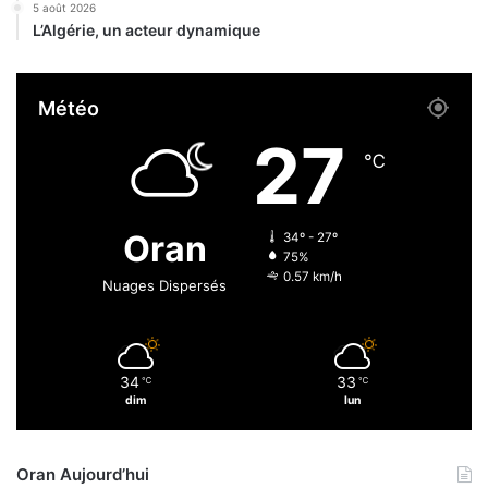
5 août 2026
u
L’Algérie, un acteur dynamique
r
a
n
Météo
t
s
27
e
℃
r
e
n
Oran
34º - 27º
v
75%
e
0.57 km/h
Nuages Dispersés
r
s
e
e
34
33
℃
℃
t
dim
lun
f
a
i
Oran Aujourd’hui
t