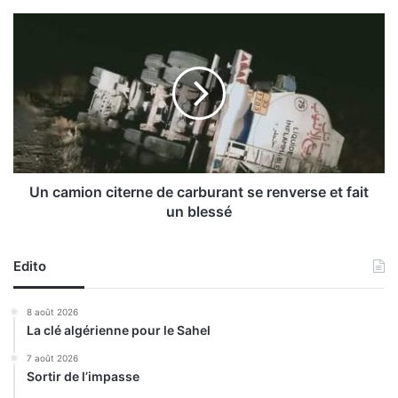
r
n
U
e
n
s
c
’
a
a
m
n
i
i
o
m
n
e
c
i
Un camion citerne de carburant se renverse et fait
t
un blessé
e
r
n
Edito
e
d
8 août 2026
e
La clé algérienne pour le Sahel
c
a
7 août 2026
Sortir de l’impasse
r
b