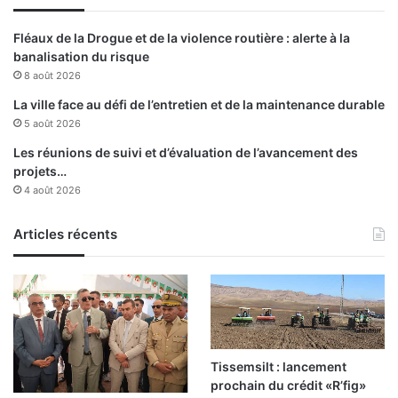
u
n
Fléaux de la Drogue et de la violence routière : alerte à la
b
banalisation du risque
l
8 août 2026
e
s
La ville face au défi de l’entretien et de la maintenance durable
s
5 août 2026
é
Les réunions de suivi et d’évaluation de l’avancement des
projets…
4 août 2026
Articles récents
Tissemsilt : lancement
prochain du crédit «R’fig»