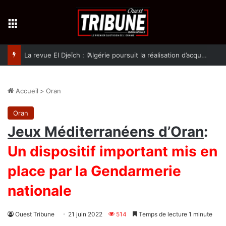
Menu
La revue El Djeïch : l’Algérie poursuit la réalisation d’acquis qualitatifs et historiques dans un climat de sécurité et de stabilité
Accueil
>
Oran
Oran
Jeux Méditerranéens d’Oran
:
Un dispositif important mis en
place par la Gendarmerie
nationale
Ouest Tribune
21 juin 2022
514
Temps de lecture 1 minute