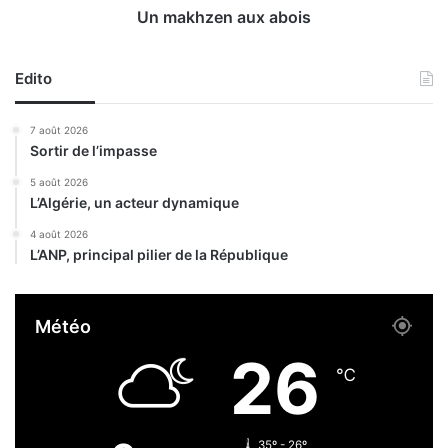
e
a
Un makhzen aux abois
r
u
s
x
a
Edito
a
l
b
o
o
7 août 2026
n
i
Sortir de l’impasse
d
s
e
5 août 2026
l
L’Algérie, un acteur dynamique
’
4 août 2026
i
L’ANP, principal pilier de la République
n
n
o
Météo
v
a
26
t
℃
i
o
n
35º - 26º