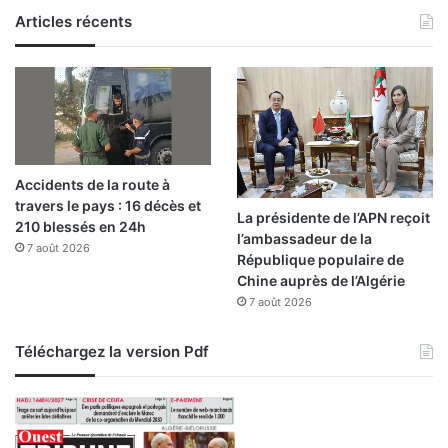
e
Articles récents
l
’
e
m
p
l
o
Accidents de la route à
i
travers le pays : 16 décès et
La présidente de l’APN reçoit
210 blessés en 24h
l’ambassadeur de la
7 août 2026
République populaire de
Chine auprès de l’Algérie
7 août 2026
Téléchargez la version Pdf