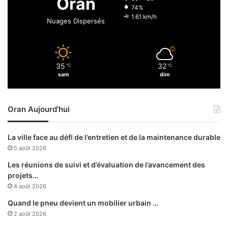
Oran
,
74%
d
1.61 km/h
Nuages Dispersés
e
l
’
e
35
32
℃
℃
n
sam
dim
t
r
e
Oran Aujourd’hui
p
r
e
La ville face au défi de l’entretien et de la maintenance durable
n
5 août 2026
a
r
Les réunions de suivi et d’évaluation de l’avancement des
i
projets…
a
4 août 2026
t
Quand le pneu devient un mobilier urbain …
e
2 août 2026
t
d