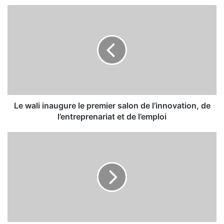
L
e
w
a
l
i
i
n
a
u
Le wali inaugure le premier salon de l’innovation, de
g
l’entreprenariat et de l’emploi
u
r
U
e
n
l
m
e
a
p
k
r
h
e
z
m
e
i
n