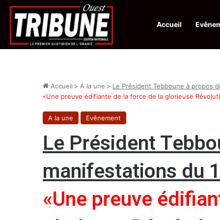
Accueil
Evêne
Infos en Direct:
Lutte contre les drogues : octroi de récompenses 
Accueil
>
A la une
>
Le Président Tebboune à propos d
«Une preuve édifiante de la force de la glorieuse Révolut
A la une
Evênement
Le Président Tebbo
manifestations du 
«Une preuve édifiant