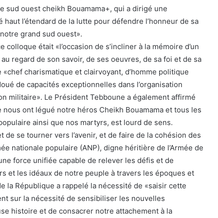
le sud ouest cheikh Bouamama+, qui a dirigé une
é haut l’étendard de la lutte pour défendre l’honneur de sa
 notre grand sud ouest».
e colloque était «l’occasion de s’incliner à la mémoire d’un
au regard de son savoir, de ses oeuvres, de sa foi et de sa
de «chef charismatique et clairvoyant, d’homme politique
doué de capacités exceptionnelles dans l’organisation
tion militaire». Le Président Tebboune a également affirmé
 nous ont légué notre héros Cheikh Bouamama et tous les
populaire ainsi que nos martyrs, est lourd de sens.
 et de se tourner vers l’avenir, et de faire de la cohésion des
mée nationale populaire (ANP), digne héritière de l’Armée de
 une force unifiée capable de relever les défis et de
rs et les idéaux de notre peuple à travers les époques et
de la République a rappelé la nécessité de «saisir cette
nt sur la nécessité de sensibiliser les nouvelles
use histoire et de consacrer notre attachement à la