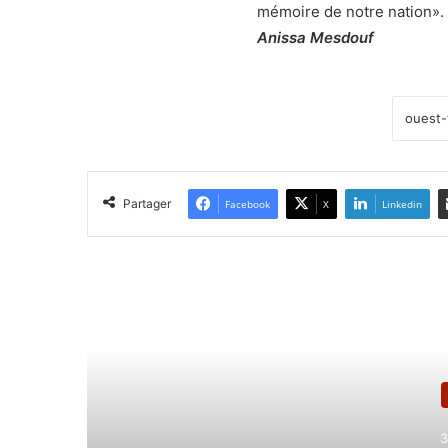
mémoire de notre nation».
Anissa Mesdouf
Partager
Facebook
X
Linkedin
Lir
3