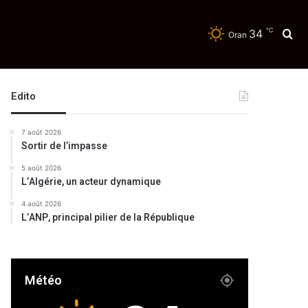
℃
34
Re
Oran
Edito
7 août 2026
Sortir de l’impasse
5 août 2026
L’Algérie, un acteur dynamique
4 août 2026
L’ANP, principal pilier de la République
Météo