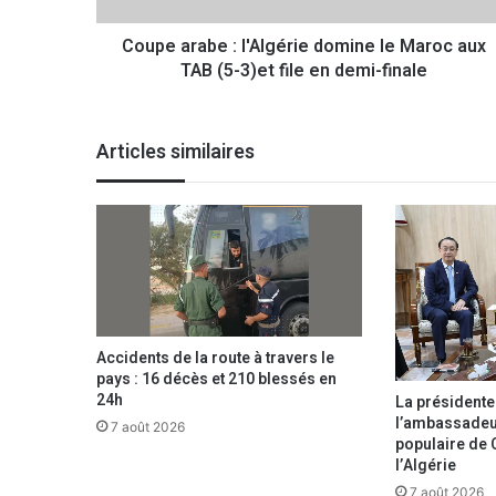
b
Coupe arabe : l'Algérie domine le Maroc aux
e
TAB (5-3)et file en demi-finale
:
l
'
A
Articles similaires
l
g
é
r
i
e
d
o
m
Accidents de la route à travers le
i
pays : 16 décès et 210 blessés en
n
24h
La présidente
e
l’ambassadeu
7 août 2026
l
populaire de 
e
l’Algérie
M
7 août 2026