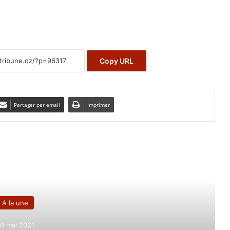
Copy URL
Partager par email
Imprimer
e le suivant
A la une
0 mai 2021