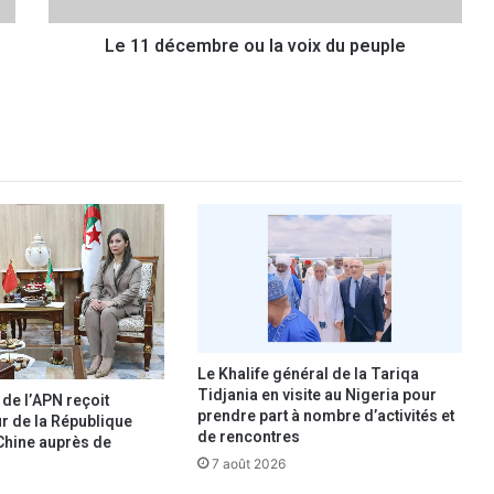
m
Le 11 décembre ou la voix du peuple
b
r
e
o
u
l
a
v
o
i
x
d
u
p
e
Le Khalife général de la Tariqa
u
Tidjania en visite au Nigeria pour
 de l’APN reçoit
prendre part à nombre d’activités et
p
r de la République
de rencontres
l
Chine auprès de
e
7 août 2026