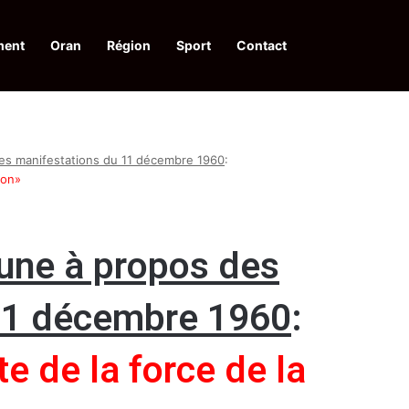
ment
Oran
Région
Sport
Contact
financières aux dénonciateurs de trafiquants
es manifestations du 11 décembre 1960
:
ion»
une à propos des
11 décembre 1960
:
e de la force de la