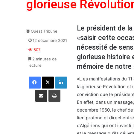
glorieuse Révolutio
Le président de la
Ouest Tribune
«saisir cette occa
12 décembre 2021
nécessité de sensi
607
glorieuse histoire
2 minutes de
mémoire de notre 
lecture
Facebook
X
Linkedin
«L es manifestations du 11
la glorieuse Révolution et u
Partager par email
Imprimer
conviction que le présiden
En effet, dans un message,
décembre 1960, le chef de l
lien profond et direct entre
d’Algériens qui ont investi 
et le message qu’ils délivr