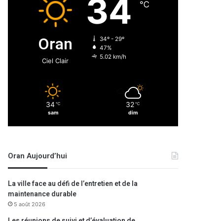
34
℃
Oran
34º - 29º
47%
5.02 km/h
Ciel Clair
34
32
℃
℃
sam
dim
Oran Aujourd’hui
La ville face au défi de l’entretien et de la
maintenance durable
5 août 2026
Les réunions de suivi et d’évaluation de