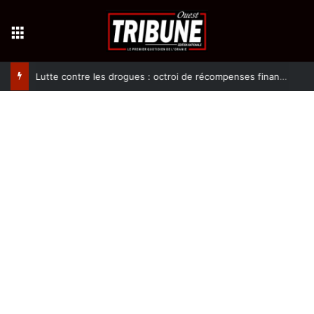
Menu
Lutte contre les drogues : octroi de récompenses financières aux dénonciateurs de trafiquants