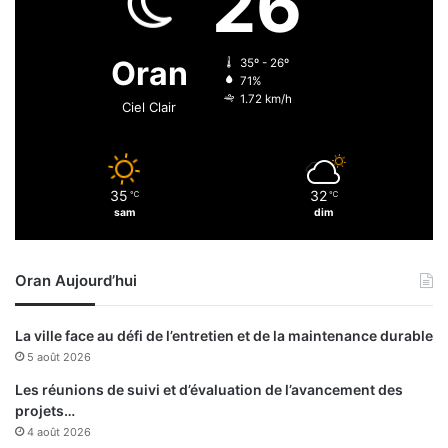
26
d
n
é
n
c
e
Oran
35º - 26º
è
s
71%
s
a
1.72 km/h
Ciel Clair
n
t
é
35
32
℃
℃
sam
dim
Oran Aujourd’hui
La ville face au défi de l’entretien et de la maintenance durable
5 août 2026
Les réunions de suivi et d’évaluation de l’avancement des
projets…
4 août 2026