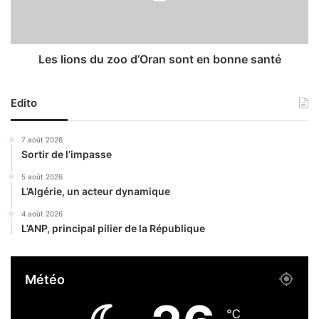
u
n
x
s
c
d
a
u
Les lions du zoo d’Oran sont en bonne santé
s
z
,
o
2
Edito
o
1
d
3
’
7 août 2026
g
O
Sortir de l’impasse
u
r
é
a
5 août 2026
r
L’Algérie, un acteur dynamique
n
i
s
4 août 2026
s
o
L’ANP, principal pilier de la République
o
n
n
t
s
e
Météo
e
n
t
b
6
o
℃