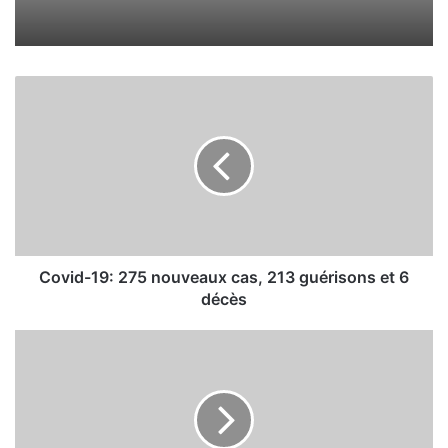
C
o
v
i
d
-
1
9
:
2
Covid-19: 275 nouveaux cas, 213 guérisons et 6
7
décès
5
n
L
o
e
u
s
v
l
e
i
a
o